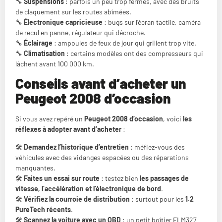
🔧
Suspensions
: parfois un peu trop fermes, avec des bruits
de claquement sur les routes abîmées.
🔧
Électronique capricieuse
: bugs sur l’écran tactile, caméra
de recul en panne, régulateur qui décroche.
🔧
Éclairage
: ampoules de feux de jour qui grillent trop vite.
🔧
Climatisation
: certains modèles ont des compresseurs qui
lâchent avant 100 000 km.
Conseils avant d’acheter un
Peugeot 2008 d’occasion
Si vous avez repéré un
Peugeot 2008 d’occasion
, voici
les
réflexes à adopter avant d’acheter
:
🛠
Demandez l’historique d’entretien
: méfiez-vous des
véhicules avec des vidanges espacées ou des réparations
manquantes.
🛠
Faites un essai sur route
: testez bien
les passages de
vitesse, l’accélération et l’électronique de bord
.
🛠
Vérifiez la courroie de distribution
: surtout pour les
1.2
PureTech récents
.
🛠
Scannez la voiture avec un OBD
: un petit boîtier ELM327