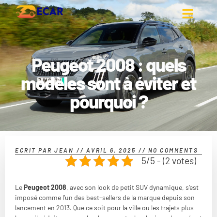
Peugeot 2008 : quels
modèles sont à éviter et
pourquoi ?
ECRIT PAR
JEAN
//
AVRIL 6, 2025
//
NO COMMENTS
5/5 - (2 votes)
Le
Peugeot 2008
, avec son look de petit SUV dynamique, s’est
imposé comme l’un des best-sellers de la marque depuis son
lancement en 2013. Que ce soit pour la ville ou les trajets plus