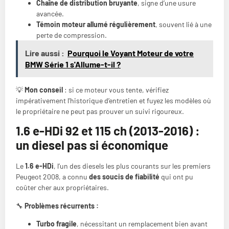
Chaîne de distribution bruyante
, signe d’une usure
avancée.
Témoin moteur allumé régulièrement
, souvent lié à une
perte de compression.
Lire aussi :
Pourquoi le Voyant Moteur de votre
BMW Série 1 s'Allume-t-il ?
💡
Mon conseil
: si ce moteur vous tente, vérifiez
impérativement l’historique d’entretien et fuyez les modèles où
le propriétaire ne peut pas prouver un suivi rigoureux.
1.6 e-HDi 92 et 115 ch (2013-2016) :
un diesel pas si économique
Le
1.6 e-HDi
, l’un des diesels les plus courants sur les premiers
Peugeot 2008, a connu
des soucis de fiabilité
qui ont pu
coûter cher aux propriétaires.
🔧
Problèmes récurrents :
Turbo fragile
, nécessitant un remplacement bien avant