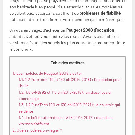
longs, il séduit par sa polyvalence, sa technologie embarquée et
son habitacle bien pensé. Mais attention, tous les modèles ne
se valent pas, et certains souffrent de
problèmes de fiabilité
qui peuvent vite transformer votre achat en galère mécanique.
Si vous envisagez d’acheter un
Peugeot 2008 d’occasion
,
autant savoir où vous mettez les roues. Voyons ensemble les
versions à éviter, les soucis les plus courants et comment faire
le bon choix.
Table des matières
1.
Les modèles de Peugeot 2008 à éviter
1.1.
1.2 PureTech 110 et 130 ch (2014-2018) : l’obsession pour
l’huile
1.2.
1.6 e-HDi 92 et 115 ch (2013-2016) : un diesel pas si
économique
1.3.
1.2 PureTech 100 et 130 ch (2019-2021) : la courroie qui
se délite
1.4.
La boîte automatique EAT6 (2013-2017) : quand les
vitesses s’affolent
2.
Quels modèles privilégier ?