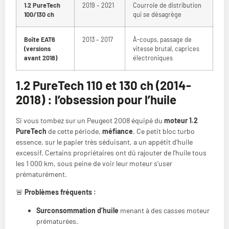
1.2 PureTech
2019 – 2021
Courroie de distribution
100/130 ch
qui se désagrège
Boîte EAT6
2013 – 2017
À-coups, passage de
(versions
vitesse brutal, caprices
avant 2018)
électroniques
1.2 PureTech 110 et 130 ch (2014-
2018) : l’obsession pour l’huile
Si vous tombez sur un Peugeot 2008 équipé du
moteur 1.2
PureTech
de cette période,
méfiance
. Ce petit bloc turbo
essence, sur le papier très séduisant, a un appétit d’huile
excessif. Certains propriétaires ont dû rajouter de l’huile tous
les 1 000 km, sous peine de voir leur moteur s’user
prématurément.
🚨
Problèmes fréquents :
Surconsommation d’huile
menant à des casses moteur
prématurées.