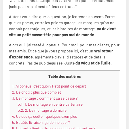
“Jean, tu connais Allopneus ? J’ai vu des pubs partout, mais
j’sais pas trop si c’est sérieux ce truc…”
Autant vous dire que la question, je l’entends souvent. Parce
que les pneus, entre les prix en garage, les marques qu’on ne
connaît pas toujours, et les histoires de montage,
ça devient
vite un petit casse-tête pour pas mal de monde
.
Alors oui, j’ai testé Allopneus. Pour moi, pour mes clients, pour
mes amis. Et ce que je vous propose ici, c’est un
vrai retour
d’expérience
, agrémenté d’avis, d’astuces et de détails
concrets. Pas de pub déguisée. Juste
du vécu et de l’utile
.
Table des matières
1.
Allopneus, c’est quoi ? Petit point de départ
2.
Le choix : plus que complet
3.
Le montage : comment ça se passe ?
3.1.
1. Le montage en centre partenaire
3.2.
2. Le montage à domicile
4.
Ce que ça coûte : quelques exemples
5.
Et côté livraison, ça donne quoi ?
6.
Les avis clients : ils en pensent quoi, les autres ?