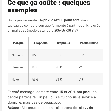
Ce que ça coûte : quelques
exemples
On va pas se mentir : le
prix, c’est LE point fort
. Voici un
tableau de comparaison que j’ai monté à partir de prix relevés
en mai 2025 (modèle standard 205/55 R16 91V) :
Marque
Allopneus
123pneus
Pneus Online
Michelin
85 €
89 €
91 €
Hankook
66 €
70 €
72 €
Nexen
56 €
59 €
61 €
Et côté montage, compte entre
15 et 20 € par pneu
en
centre partenaire. Un peu plus si tu choisis le service à
domicile, mais pas de beaucoup.
Astuce
: Allopneus propose aussi souvent des
offres de