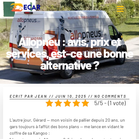
Allopneu : avis, prix et
services, est-ce une bonne
alternative ?
ECRIT PAR
JEAN
//
JUIN 10, 2025
//
NO COMMENTS
5/5 - (1 vote)
L’autre jour, Gérard — mon voisin de pallier depuis 20 ans, un
gars toujours à l’affût des bons plans — me lance en vidant le
coffre de sa Kangoo :