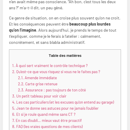
n’en avait même pas conscience. “Ah bon, c’est tous les deux
ans ?” m’a-t-il dit, un peu gêné.
Ce genre de situation, on en croise plus souvent qu’on ne croit.
Et les conséquences peuvent être
beaucoup plus lourdes
qu’on l’imagine
. Alors aujourd’hui, je prends le temps de tout
t’expliquer, comme je le ferais à l’atelier : calmement,
concrètement, et sans blabla administratif.
Table des matières
1.
À quoi sert vraiment le contrôle technique ?
2.
Qu’est-ce que vous risquez si vous ne le faites pas ?
2.1.
Amende immédiate
2.2.
Carte grise retenue
2.3.
Assurance : pas toujours de ton côté
3.
Un petit tableau pour voir clair
4.
Les cas particuliers (et les excuses qu’on entend au garage)
5.
Jean te donne ses astuces pour ne jamais l’oublier
6.
Et si je roule quand même sans CT ?
7.
En cas d’oubli… mieux vaut être proactif
8.
FAQ (les vraies questions de mes clients)