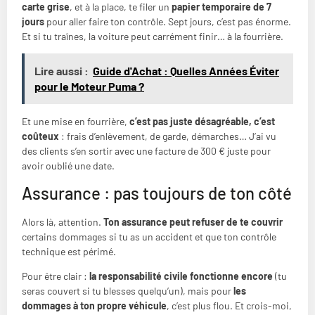
carte grise
, et à la place, te filer un
papier temporaire de 7
jours
pour aller faire ton contrôle. Sept jours, c’est pas énorme.
Et si tu traînes, la voiture peut carrément finir… à la fourrière.
Lire aussi :
Guide d'Achat : Quelles Années Éviter
pour le Moteur Puma ?
Et une mise en fourrière,
c’est pas juste désagréable, c’est
coûteux
: frais d’enlèvement, de garde, démarches… J’ai vu
des clients s’en sortir avec une facture de 300 € juste pour
avoir oublié une date.
Assurance : pas toujours de ton côté
Alors là, attention.
Ton assurance peut refuser de te couvrir
certains dommages si tu as un accident et que ton contrôle
technique est périmé.
Pour être clair :
la responsabilité civile fonctionne encore
(tu
seras couvert si tu blesses quelqu’un), mais pour
les
dommages à ton propre véhicule
, c’est plus flou. Et crois-moi,