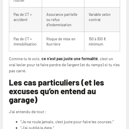
routier
Pas de CT +
Assurance partielle
Variable selon
accident
ou refus
contrat
d’indemnisation
Pas de CT +
Risque de mise en
150 à 300 €
immobilisation
fourrière
minimum
Comme tu le vois,
ce n’est pas juste une formalité
, c’est un
vrai levier pour te faire perdre de l’argent (et du temps) si tu n’es
pas carré.
Les cas particuliers (et les
excuses qu’on entend au
garage)
J’ai entendu de tout :
“Je ne roule jamais, c’est juste pour faire les courses.”
“J’ai oublié la date.”