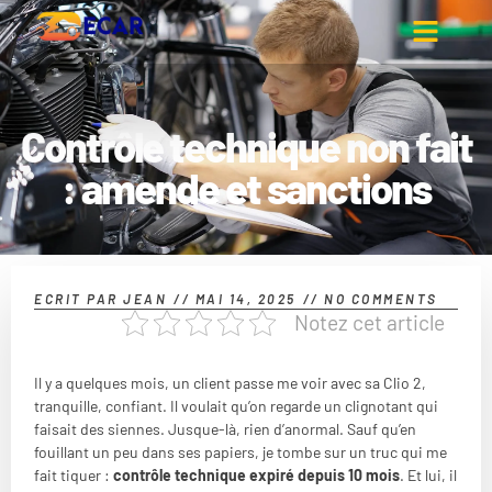
Contrôle technique non fait
: amende et sanctions
ECRIT PAR
JEAN
//
MAI 14, 2025
//
NO COMMENTS
Notez cet article
Il y a quelques mois, un client passe me voir avec sa Clio 2,
tranquille, confiant. Il voulait qu’on regarde un clignotant qui
faisait des siennes. Jusque-là, rien d’anormal. Sauf qu’en
fouillant un peu dans ses papiers, je tombe sur un truc qui me
fait tiquer :
contrôle technique expiré depuis 10 mois
. Et lui, il