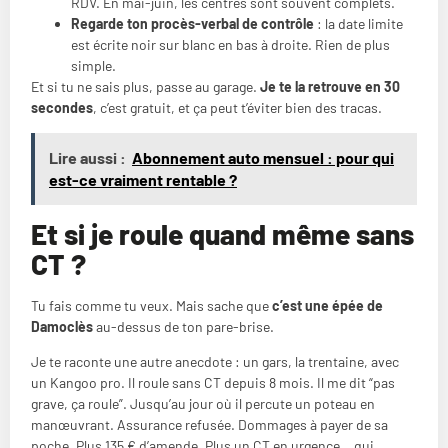
RDV. En mai-juin, les centres sont souvent complets.
Regarde ton procès-verbal de contrôle
: la date limite
est écrite noir sur blanc en bas à droite. Rien de plus
simple.
Et si tu ne sais plus, passe au garage.
Je te la retrouve en 30
secondes
, c’est gratuit, et ça peut t’éviter bien des tracas.
Lire aussi :
Abonnement auto mensuel : pour qui
est-ce vraiment rentable ?
Et si je roule quand même sans
CT ?
Tu fais comme tu veux. Mais sache que
c’est une épée de
Damoclès
au-dessus de ton pare-brise.
Je te raconte une autre anecdote : un gars, la trentaine, avec
un Kangoo pro. Il roule sans CT depuis 8 mois. Il me dit “pas
grave, ça roule”. Jusqu’au jour où il percute un poteau en
manœuvrant. Assurance refusée. Dommages à payer de sa
poche. Plus 135 € d’amende. Plus un CT en urgence… qui