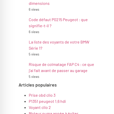
dimensions
6 views
Code défaut P0215 Peugeot : que
signifie-t-il ?
6 views
La liste des voyants de votre BMW
Série 1?
5 views
Risque de colmatage FAP C4 : ce que
j’ai fait avant de passer au garage
5 views
Articles populaires
Prise obd clio 3
P1351 peugeot 1.6 hdi
Voyant clio 2
Moteur puma année à éviter