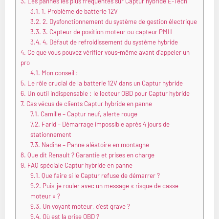
3.
Les pannes les plus fréquentes sur Captur hybride E-Tech
3.1.
1. Problème de batterie 12V
3.2.
2. Dysfonctionnement du système de gestion électrique
3.3.
3. Capteur de position moteur ou capteur PMH
3.4.
4. Défaut de refroidissement du système hybride
4.
Ce que vous pouvez vérifier vous-même avant d’appeler un
pro
4.1.
Mon conseil :
5.
Le rôle crucial de la batterie 12V dans un Captur hybride
6.
Un outil indispensable : le lecteur OBD pour Captur hybride
7.
Cas vécus de clients Captur hybride en panne
7.1.
Camille – Captur neuf, alerte rouge
7.2.
Farid – Démarrage impossible après 4 jours de
stationnement
7.3.
Nadine – Panne aléatoire en montagne
8.
Que dit Renault ? Garantie et prises en charge
9.
FAQ spéciale Captur hybride en panne
9.1.
Que faire si le Captur refuse de démarrer ?
9.2.
Puis-je rouler avec un message « risque de casse
moteur » ?
9.3.
Un voyant moteur, c’est grave ?
9.4.
Où est la prise OBD ?