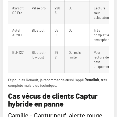
iCarsoft
Valise pro
220
Oui
Lecture
CR Pro
€
tous
calculateurs
Autel
Bluetooth
85
Oui
Très
AP200
€
complet via
smartphone
ELM327
Bluetooth
25
Oui mais
Pour
low cost
€
limité
lecture de
base
uniquement
Et pour les Renault, je recommande aussi l’appli
Renolink
, très
complète mais plus technique.
Cas vécus de clients Captur
hybride en panne
Camille – Captur neuf, alerte rouge