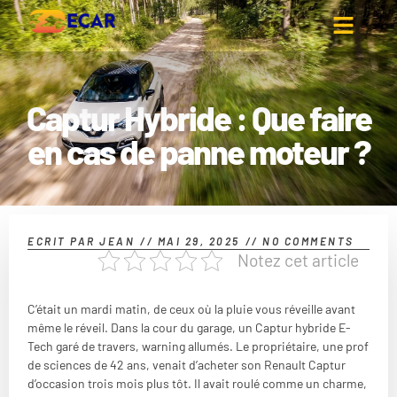
Captur Hybride : Que faire
en cas de panne moteur ?
ECRIT PAR
JEAN
//
MAI 29, 2025
//
NO COMMENTS
Notez cet article
C’était un mardi matin, de ceux où la pluie vous réveille avant
même le réveil. Dans la cour du garage, un Captur hybride E-
Tech garé de travers, warning allumés. Le propriétaire, une prof
de sciences de 42 ans, venait d’acheter son Renault Captur
d’occasion trois mois plus tôt. Il avait roulé comme un charme,