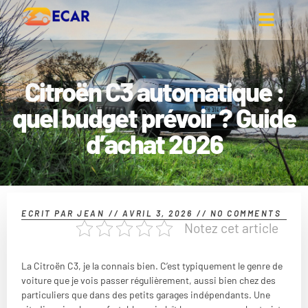
Citroën C3 automatique :
quel budget prévoir ? Guide
d’achat 2026
ECRIT PAR
JEAN
//
AVRIL 3, 2026
//
NO COMMENTS
Notez cet article
La Citroën C3, je la connais bien. C’est typiquement le genre de
voiture que je vois passer régulièrement, aussi bien chez des
particuliers que dans des petits garages indépendants. Une