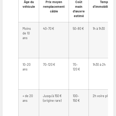
Âge du
Prix moyen
Coût
Temps
véhicule
remplacement
main
d’immobilisatio
câble
d’œuvre
estimé
Moins
40–70 €
50–80 €
1h à 1h30
de 10
ans
10–20
70–120 €
70–
1h30 à 2h
ans
120 €
+ de 20
Jusqu’à 150 €
100–
2h voire plus
ans
(origine rare)
150 €