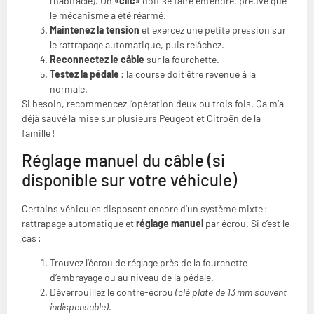
l’habitacle). Un
«clic»
doit se faire entendre, preuve que
le mécanisme a été réarmé.
Maintenez la tension
et exercez une petite pression sur
le rattrapage automatique, puis relâchez.
Reconnectez le câble
sur la fourchette.
Testez la pédale
: la course doit être revenue à la
normale.
Si besoin, recommencez l’opération deux ou trois fois. Ça m’a
déjà sauvé la mise sur plusieurs Peugeot et Citroën de la
famille !
Réglage manuel du câble (si
disponible sur votre véhicule)
Certains véhicules disposent encore d’un système mixte :
rattrapage automatique et
réglage manuel
par écrou. Si c’est le
cas :
Trouvez l’écrou de réglage près de la fourchette
d’embrayage ou au niveau de la pédale.
Déverrouillez le contre-écrou
(clé plate de 13 mm souvent
indispensable)
.