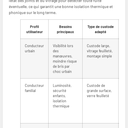
l’état des joints et du vitrage pour détecter toute fuite
éventuelle, ce qui garantit une bonne isolation thermique et
phonique sur le long terme.
Profil
Besoins
Type de custode
utilisateur
principaux
adapté
Conducteur
Visibilité lors
Custode large,
An
urbain
des
vitrage feuilleté,
réd
manœuvres,
montage simple
ent
moindre risque
fac
de bris par
re
choc urbain
plu
Conducteur
Luminosité,
Custode de
Ha
familial
sécurité
grande surface,
lum
enfants,
verre feuilleté
int
isolation
mei
thermique
iso
pro
cas