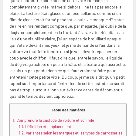
que la custode (je parle bien de cette vitre latérale) est
complètement givrée, même si dehors il ne fait pas encore la
pluie. La texture était glacée et un peu collante, comme si un
film de glace s’était formé pendant la nuit. Je manque d’éclater
de rire en me rendant compte que, par mégarde, j’ai oublié de la
dégivrer complètement en la frottant à la va-vite. Résultat : au
lieu d’une visibilité claire, j’ai un espèce de brouillard opaque
qui s’étale devant mes yeux, et je me demande si l’air dans la
voiture va tout faire fondre ou si je vais devoir repasser un
coup avec le chiffon. Il faut dire que, entre le savon, le liquide
de dégivrage acheté un peu à la hâte, et la texture qui accroche,
je suis un peu perdu dans ce qu’il faut vraiment faire pour
entretenir cette petite vitre. Du coup, je me suis dit qu’un petit
rappel sur l’importance et l’entretien de cette custode ne serait
pas de trop, surtout si on veut éviter ce genre de déconvenue
quand le temps devient capricieux.
Table des matières
1.
Comprendre la custode de voiture et son rôle
1.1.
Définition et emplacement
1.2.
Variantes selon les marques et les types de carrosseries