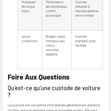
Pratiquant
Performance
Custode
Ré
de longue
aérodynamique,
intégrée à
tur
route
confort
l’aérodynamisme,
gai
acoustique
verre trempé
aé
à v
él
Jeune
Budget réduit,
Custode
Re
conducteur
tolérance aux
standard, pose
mo
chocs,
facilitée
mo
entretien
cra
simplifié
cas
ma
ais
Foire Aux Questions
Qu’est-ce qu’une custode de voiture
?
La custode est une petite vitre latérale généralement placée à
l’arrière, entre la dernière porte et la lunette arrière. Elle peut