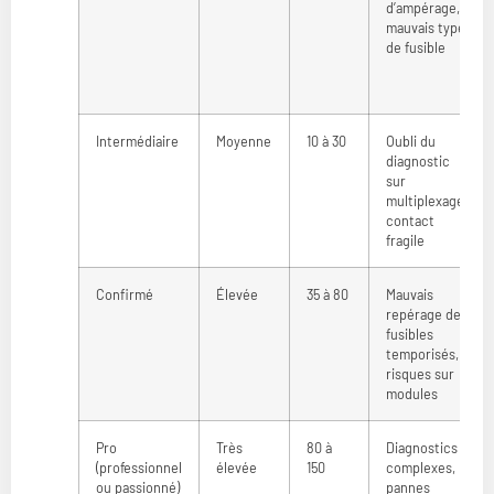
d’ampérage,
mauvais type
de fusible
Intermédiaire
Moyenne
10 à 30
Oubli du
diagnostic
sur
multiplexage,
contact
fragile
Confirmé
Élevée
35 à 80
Mauvais
repérage des
fusibles
temporisés,
risques sur
modules
Pro
Très
80 à
Diagnostics
(professionnel
élevée
150
complexes,
ou passionné)
pannes