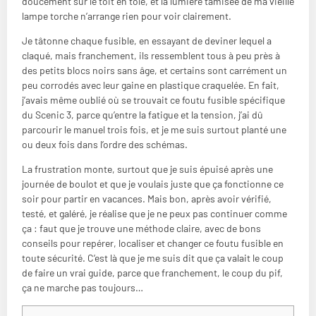
doucement sur le toit en tôle, et la lumière tamisée de ma vieille
lampe torche n’arrange rien pour voir clairement.
Je tâtonne chaque fusible, en essayant de deviner lequel a
claqué, mais franchement, ils ressemblent tous à peu près à
des petits blocs noirs sans âge, et certains sont carrément un
peu corrodés avec leur gaine en plastique craquelée. En fait,
j’avais même oublié où se trouvait ce foutu fusible spécifique
du Scenic 3, parce qu’entre la fatigue et la tension, j’ai dû
parcourir le manuel trois fois, et je me suis surtout planté une
ou deux fois dans l’ordre des schémas.
La frustration monte, surtout que je suis épuisé après une
journée de boulot et que je voulais juste que ça fonctionne ce
soir pour partir en vacances. Mais bon, après avoir vérifié,
testé, et galéré, je réalise que je ne peux pas continuer comme
ça : faut que je trouve une méthode claire, avec de bons
conseils pour repérer, localiser et changer ce foutu fusible en
toute sécurité. C’est là que je me suis dit que ça valait le coup
de faire un vrai guide, parce que franchement, le coup du pif,
ça ne marche pas toujours…