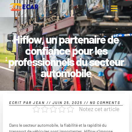
Hiflow, un partenaire de
confiance pour les
professionnels du secteur
automobile
ECRIT PAR
JEAN
//
JUIN 25, 2025
//
NO COMMENTS
Notez cet article
Dans le secteur automobile, la fiabilité et la rapidité du
transport de véhicules sont importantes. Hiflow s’impose