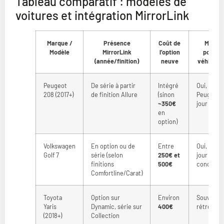
Tableau comparatif : modèles de
voitures et intégration MirrorLink
Marque /
Présence
Coût de
Mise à 
Modèle
MirrorLink
l’option
possibl
(année/finition)
neuve
véhicule 
Peugeot
De série à partir
Intégré
Oui, chez
208 (2017+)
de finition Allure
(sinon
Peugeot (
~350€
jour paya
en
option)
Volkswagen
En option ou de
Entre
Oui, avec 
Golf 7
série (selon
250€ et
jour logici
finitions
500€
concessi
Comfortline/Carat)
Toyota
Option sur
Environ
Souvent n
Yaris
Dynamic, série sur
400€
rétrofit di
(2018+)
Collection