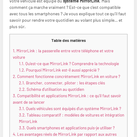
votre véhicule est équipé du
système MirrorLink
. Mais
comment ça marche vraiment ? Est-ce que c’est compatible
avec tous les smartphones ? Je vous explique tout ce qu’il faut
savoir pour rendre votre quotidien au volant plus simple… et
plus sûr.
Table des matières
1.
MirrorLink : la passerelle entre votre téléphone et votre
voiture
1.1.
Qu’est-ce que MirrorLink ? Comprendre la technologie
1.2.
Pourquoi MirrorLink est-il aussi apprécié ?
2.
Comment fonctionne concrètement MirrorLink en voiture ?
2.1.
Brancher, connecter, piloter : les étapes clés
2.2.
Schéma d’utilisation au quotidien
3.
Compatibilité et applications MirrorLink : ce qu’il faut savoir
avant de se lancer
3.1.
Quels véhicules sont équipés d’un système MirrorLink ?
3.2.
Tableau comparatif : modèles de voitures et intégration
MirrorLink
3.3.
Quels smartphones et applications puis-je utiliser ?
4.
Les avantages réels de MirrorLink par rapport aux autres