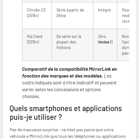
Citroën C3
Série à partir de
Intégré
Possible 
(2016+)
Shine
modèles
récents (
Kia Ceed
De série sur la
Zéro
Non, si
(2019+)
plupart des
(
inclus !
)
l’autoradi
finitions
d’origine 
pas compa
Comparatif de la compatibilité MirrorLink en
fonction des marques et des modèles.
Les
coûts indiqués sont à titre indicatif et peuvent
varier selon les concessions et options
choisies.
Quels smartphones et applications
puis-je utiliser ?
Pas de mauvaise surprise : ce n’est pas parce que votre
véhicule a MirrorLink que tous les téléphones ou applications