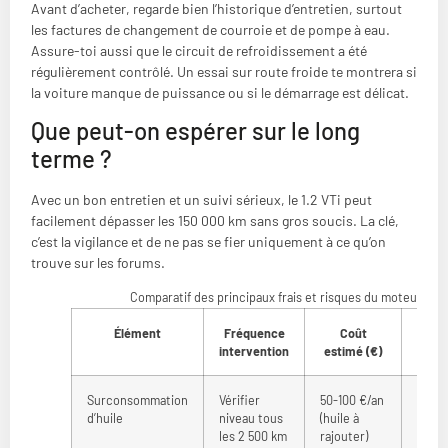
Avant d’acheter, regarde bien l’historique d’entretien, surtout
les factures de changement de courroie et de pompe à eau.
Assure-toi aussi que le circuit de refroidissement a été
régulièrement contrôlé. Un essai sur route froide te montrera si
la voiture manque de puissance ou si le démarrage est délicat.
Que peut-on espérer sur le long
terme ?
Avec un bon entretien et un suivi sérieux, le 1.2 VTi peut
facilement dépasser les 150 000 km sans gros soucis. La clé,
c’est la vigilance et de ne pas se fier uniquement à ce qu’on
trouve sur les forums.
Comparatif des principaux frais et risques du moteur 1.2 V
Élément
Fréquence
Coût
Risq
intervention
estimé (€)
Surconsommation
Vérifier
50-100 €/an
Usure
d’huile
niveau tous
(huile à
perte
les 2 500 km
rajouter)
puiss