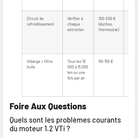
Circuit de
Vérifier à
100-200 €
Surch
refroidissement
chaque
(durites,
mote
entretien
thermostat)
dégâ
inter
Vidange + filtre
Tous les 10
90-150 €
Encr
huile
000 à 15 000
usur
km ou une
accé
fois par an
Foire Aux Questions
Quels sont les problèmes courants
du moteur 1.2 VTi ?