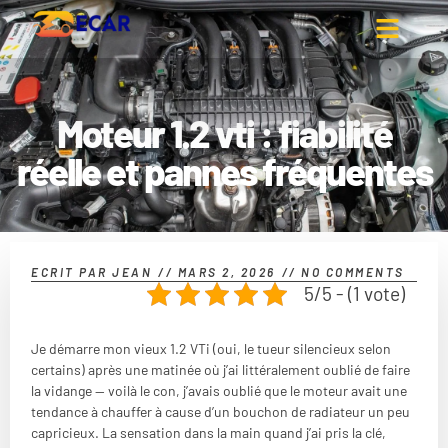
Moteur 1.2 vti : fiabilité
réelle et pannes fréquentes
ECRIT PAR
JEAN
//
MARS 2, 2026
//
NO COMMENTS
5/5 - (1 vote)
Je démarre mon vieux 1.2 VTi (oui, le tueur silencieux selon
certains) après une matinée où j’ai littéralement oublié de faire
la vidange — voilà le con, j’avais oublié que le moteur avait une
tendance à chauffer à cause d’un bouchon de radiateur un peu
capricieux. La sensation dans la main quand j’ai pris la clé,