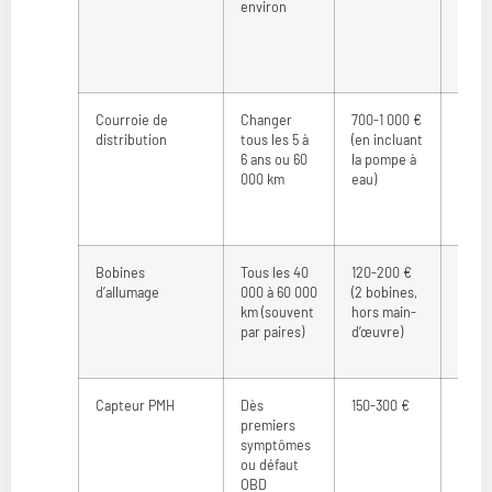
environ
risqu
serra
Courroie de
Changer
700-1 000 €
Cass
distribution
tous les 5 à
(en incluant
grave
6 ans ou 60
la pompe à
irrév
000 km
eau)
Bobines
Tous les 40
120-200 €
Pann
d’allumage
000 à 60 000
(2 bobines,
souda
km (souvent
hors main-
moteu
par paires)
d’œuvre)
des à
Capteur PMH
Dès
150-300 €
Arrêt
premiers
du vé
symptômes
ou défaut
OBD