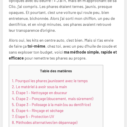
optiques avec du beurre ! » J’ai ri, mais en m’approchant de sa
Clio, j’ai compris. Les phares étaient ternes, jaunis, presque
opaques. Et pourtant, c’est une voiture qui roule peu, bien
entretenue, bichonnée. Alors j’ai sorti mon chiffon, un peu de
dentifrice, et en vingt minutes, ses phares avaient retrouvé
leur transparence d’origine.
Alors oui, les kits en centre auto, c’est bien. Mais si t’as envie
de faire ça
toi-même
, chez toi, avec un peu d’huile de coude et
sans exploser ton budget, voici
ma méthode simple, rapide et
efficace
pour remettre tes phares au propre.
Table des matières
1.
Pourquoi les phares jaunissent avec le temps
2.
Le matériel à avoir sous la main
3.
Étape 1 – Nettoyage en douceur
4.
Étape 2 – Ponçage (doucement, mais sûrement)
5.
Étape 3 – Polissage à la main (ou au dentifrice)
6.
Étape 4 – Rinçage et séchage
7.
Étape 5 – Protection UV
8.
Méthodes alternatives (en dépannage)