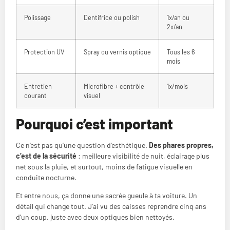
Polissage
Dentifrice ou polish
1x/an ou
2x/an
Protection UV
Spray ou vernis optique
Tous les 6
mois
Entretien
Microfibre + contrôle
1x/mois
courant
visuel
Pourquoi c’est important
Ce n’est pas qu’une question d’esthétique.
Des phares propres,
c’est de la sécurité
: meilleure visibilité de nuit, éclairage plus
net sous la pluie, et surtout, moins de fatigue visuelle en
conduite nocturne.
Et entre nous, ça donne une sacrée gueule à ta voiture. Un
détail qui change tout. J’ai vu des caisses reprendre cinq ans
d’un coup, juste avec deux optiques bien nettoyés.