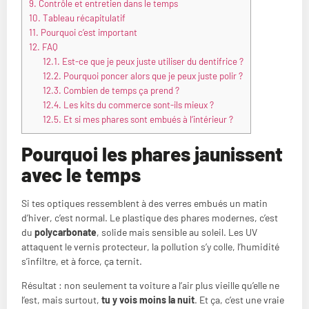
9.
Contrôle et entretien dans le temps
10.
Tableau récapitulatif
11.
Pourquoi c’est important
12.
FAQ
12.1.
Est-ce que je peux juste utiliser du dentifrice ?
12.2.
Pourquoi poncer alors que je peux juste polir ?
12.3.
Combien de temps ça prend ?
12.4.
Les kits du commerce sont-ils mieux ?
12.5.
Et si mes phares sont embués à l’intérieur ?
Pourquoi les phares jaunissent
avec le temps
Si tes optiques ressemblent à des verres embués un matin
d’hiver, c’est normal. Le plastique des phares modernes, c’est
du
polycarbonate
, solide mais sensible au soleil. Les UV
attaquent le vernis protecteur, la pollution s’y colle, l’humidité
s’infiltre, et à force, ça ternit.
Résultat : non seulement ta voiture a l’air plus vieille qu’elle ne
l’est, mais surtout,
tu y vois moins la nuit
. Et ça, c’est une vraie