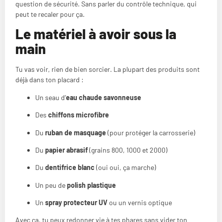
question de sécurité. Sans parler du contrôle technique, qui
peut te recaler pour ça.
Le matériel à avoir sous la
main
Tu vas voir, rien de bien sorcier. La plupart des produits sont
déjà dans ton placard :
Un seau d’
eau chaude savonneuse
Des
chiffons microfibre
Du
ruban de masquage
(pour protéger la carrosserie)
Du
papier abrasif
(grains 800, 1000 et 2000)
Du
dentifrice blanc
(oui oui, ça marche)
Un peu de
polish plastique
Un
spray protecteur UV
ou un vernis optique
Avec ça, tu peux redonner vie à tes phares sans vider ton