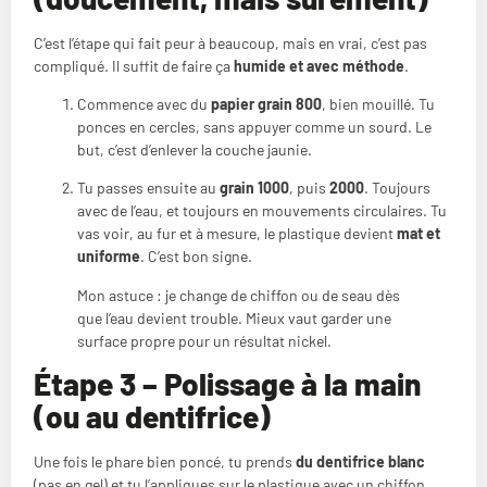
C’est l’étape qui fait peur à beaucoup, mais en vrai, c’est pas
compliqué. Il suffit de faire ça
humide et avec méthode
.
Commence avec du
papier grain 800
, bien mouillé. Tu
ponces en cercles, sans appuyer comme un sourd. Le
but, c’est d’enlever la couche jaunie.
Tu passes ensuite au
grain 1000
, puis
2000
. Toujours
avec de l’eau, et toujours en mouvements circulaires. Tu
vas voir, au fur et à mesure, le plastique devient
mat et
uniforme
. C’est bon signe.
Mon astuce : je change de chiffon ou de seau dès
que l’eau devient trouble. Mieux vaut garder une
surface propre pour un résultat nickel.
Étape 3 – Polissage à la main
(ou au dentifrice)
Une fois le phare bien poncé, tu prends
du dentifrice blanc
(pas en gel) et tu l’appliques sur le plastique avec un chiffon