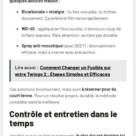
quelques astuces maison
:
Bicarbonate + vinaigre
: tu fais une pâte, tu frottes
doucement. Ça enlève le film terne rapidement.
WD-40
: appliqué en fine couche, il donne un coup de
brillant express. Mais attention, ce n’est pas durable.
Spray anti-moustique
(avec DEET) : étonnamment
efficace, mais à manier avec précaution.
Lire aussi :
Comment Changer un Fusible sur
votre Twingo 2 : Étapes Simples et Efficaces
Ces solutions fonctionnent, mais sont
à réserver pour du
court terme
. Pour un résultat propre, durable, la méthode
complète reste la meilleure.
Contrôle et entretien dans le
temps
Une fois que tu as fait ce nettoyage,
le plus dur est derrière toi
.