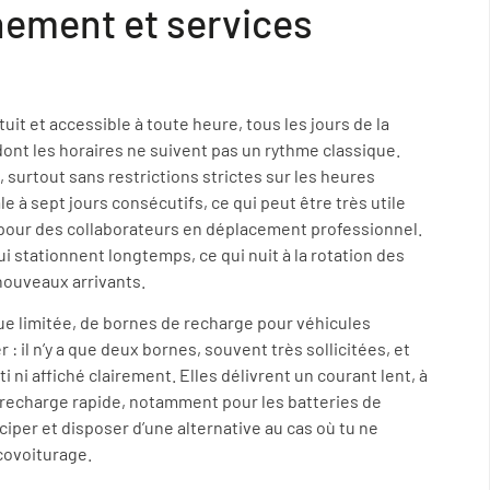
nement et services
it et accessible à toute heure, tous les jours de la
dont les horaires ne suivent pas un rythme classique.
n, surtout sans restrictions strictes sur les heures
le à sept jours consécutifs, ce qui peut être très utile
u pour des collaborateurs en déplacement professionnel.
ui stationnent longtemps, ce qui nuit à la rotation des
 nouveaux arrivants.
ue limitée, de bornes de recharge pour véhicules
 : il n’y a que deux bornes, souvent très sollicitées, et
 ni affiché clairement. Elles délivrent un courant lent, à
ne recharge rapide, notamment pour les batteries de
ciper et disposer d’une alternative au cas où tu ne
covoiturage.