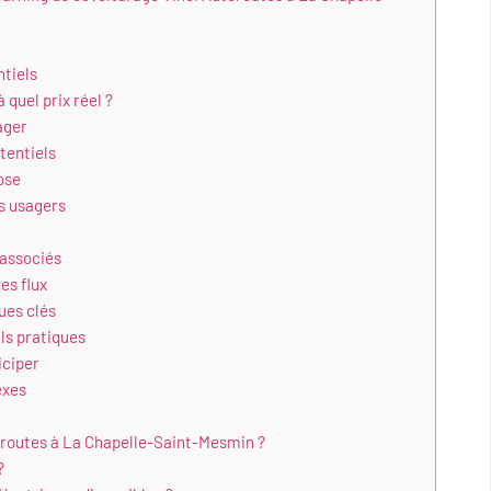
ntiels
 quel prix réel ?
ager
tentiels
ose
s usagers
 associés
es flux
ues clés
ils pratiques
iciper
exes
toroutes à La Chapelle-Saint-Mesmin ?
?