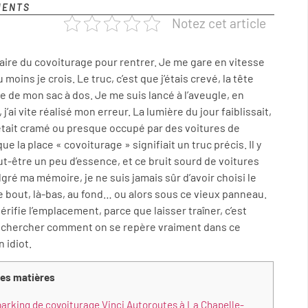
MENTS
Notez cet article
faire du covoiturage pour rentrer. Je me gare en vitesse
oins je crois. Le truc, c’est que j’étais crevé, la tête
ue de mon sac à dos. Je me suis lancé à l’aveugle, en
’ai vite réalisé mon erreur. La lumière du jour faiblissait,
 était cramé ou presque occupé par des voitures de
 la place « covoiturage » signifiait un truc précis. Il y
t-être un peu d’essence, et ce bruit sourd de voitures
lgré ma mémoire, je ne suis jamais sûr d’avoir choisi le
tre bout, là-bas, au fond… ou alors sous ce vieux panneau.
 vérifie l’emplacement, parce que laisser traîner, c’est
é à chercher comment on se repère vraiment dans ce
 idiot.
des matières
parking de covoiturage Vinci Autoroutes à La Chapelle-