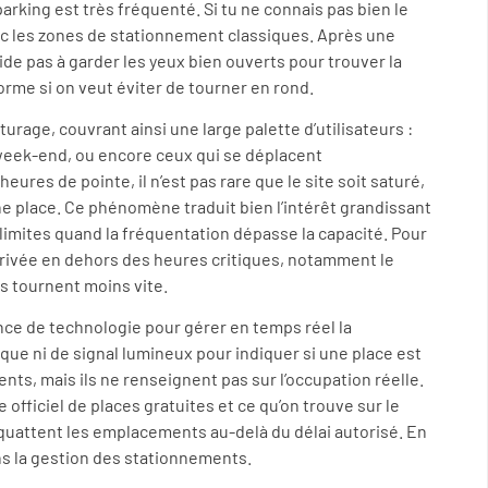
 parking est très fréquenté. Si tu ne connais pas bien le
avec les zones de stationnement classiques. Après une
ide pas à garder les yeux bien ouverts pour trouver la
forme si on veut éviter de tourner en rond.
urage, couvrant ainsi une large palette d’utilisateurs :
 week-end, ou encore ceux qui se déplacent
ures de pointe, il n’est pas rare que le site soit saturé,
une place. Ce phénomène traduit bien l’intérêt grandissant
 limites quand la fréquentation dépasse la capacité. Pour
n arrivée en dehors des heures critiques, notamment le
es tournent moins vite.
nce de technologie pour gérer en temps réel la
nique ni de signal lumineux pour indiquer si une place est
ents, mais ils ne renseignent pas sur l’occupation réelle.
fficiel de places gratuites et ce qu’on trouve sur le
squattent les emplacements au-delà du délai autorisé. En
ns la gestion des stationnements.