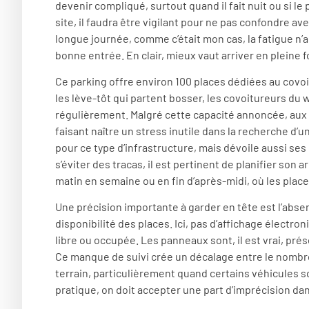
devenir compliqué, surtout quand il fait nuit ou si le
site, il faudra être vigilant pour ne pas confondre 
longue journée, comme c’était mon cas, la fatigue n’a
bonne entrée. En clair, mieux vaut arriver en pleine 
Ce parking offre environ 100 places dédiées au covoit
les lève-tôt qui partent bosser, les covoitureurs du
régulièrement. Malgré cette capacité annoncée, aux he
faisant naître un stress inutile dans la recherche d’
pour ce type d’infrastructure, mais dévoile aussi ses
s’éviter des tracas, il est pertinent de planifier so
matin en semaine ou en fin d’après-midi, où les plac
Une précision importante à garder en tête est l’abse
disponibilité des places. Ici, pas d’affichage électro
libre ou occupée. Les panneaux sont, il est vrai, prés
Ce manque de suivi crée un décalage entre le nombre o
terrain, particulièrement quand certains véhicules 
pratique, on doit accepter une part d’imprécision da