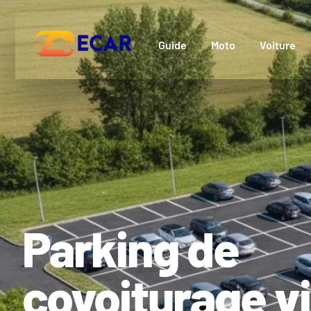
Guide
Moto
Voiture
Parking de
covoiturage vi