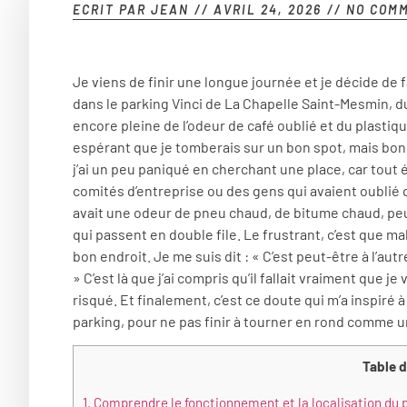
ECRIT PAR
JEAN
//
AVRIL 24, 2026
//
NO COM
Je viens de finir une longue journée et je décide de 
dans le parking Vinci de La Chapelle Saint-Mesmin, du m
encore pleine de l’odeur de café oublié et du plastiq
espérant que je tomberais sur un bon spot, mais bon, j
j’ai un peu paniqué en cherchant une place, car tout
comités d’entreprise ou des gens qui avaient oublié que
avait une odeur de pneu chaud, de bitume chaud, peu
qui passent en double file. Le frustrant, c’est que ma
bon endroit. Je me suis dit : « C’est peut-être à l’au
» C’est là que j’ai compris qu’il fallait vraiment que je
risqué. Et finalement, c’est ce doute qui m’a inspir
parking, pour ne pas finir à tourner en rond comme un
Table 
1.
Comprendre le fonctionnement et la localisation du 