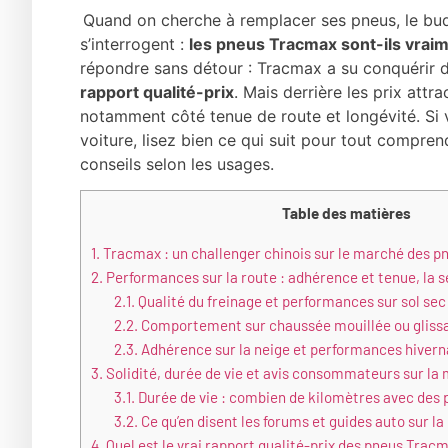
Quand on cherche à remplacer ses pneus, le bu
s’interrogent :
les pneus Tracmax sont-ils vraime
répondre sans détour : Tracmax a su conquérir
rapport qualité-prix
. Mais derrière les prix attr
notamment côté tenue de route et longévité. Si v
voiture, lisez bien ce qui suit pour tout comprend
conseils selon les usages.
Table des matières
1.
Tracmax : un challenger chinois sur le marché des p
2.
Performances sur la route : adhérence et tenue, la s
2.1.
Qualité du freinage et performances sur sol sec
2.2.
Comportement sur chaussée mouillée ou glissan
2.3.
Adhérence sur la neige et performances hiver
3.
Solidité, durée de vie et avis consommateurs sur la
3.1.
Durée de vie : combien de kilomètres avec des
3.2.
Ce qu’en disent les forums et guides auto sur l
4.
Quel est le vrai rapport qualité-prix des pneus Tracm