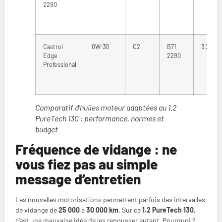
2290
Castrol
0W-30
C2
B71
3,25 à 3
Edge
2290
Professional
Comparatif d’huiles moteur adaptées au 1.2
PureTech 130 : performance, normes et
budget
Fréquence de vidange : ne
vous fiez pas au simple
message d’entretien
Les nouvelles motorisations permettent parfois des intervalles
de vidange de
25 000
à
30 000 km
. Sur ce
1.2 PureTech 130
,
c’est une mauvaise idée de les repousser autant. Pourquoi ?