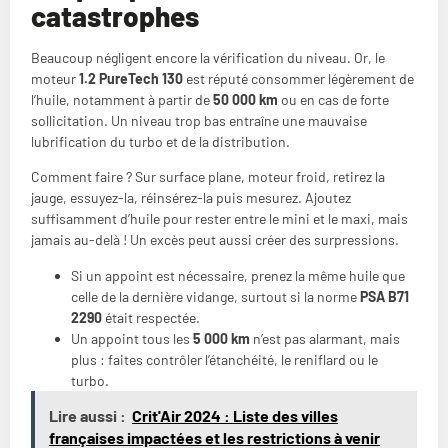
catastrophes
Beaucoup négligent encore la vérification du niveau. Or, le
moteur
1.2 PureTech 130
est réputé consommer légèrement de
l’huile, notamment à partir de
50 000 km
ou en cas de forte
sollicitation. Un niveau trop bas entraîne une mauvaise
lubrification du turbo et de la distribution.
Comment faire ? Sur surface plane, moteur froid, retirez la
jauge, essuyez-la, réinsérez-la puis mesurez. Ajoutez
suffisamment d’huile pour rester entre le mini et le maxi, mais
jamais au-delà ! Un excès peut aussi créer des surpressions.
Si un appoint est nécessaire, prenez la même huile que
celle de la dernière vidange, surtout si la norme
PSA B71
2290
était respectée.
Un appoint tous les
5 000 km
n’est pas alarmant, mais
plus : faites contrôler l’étanchéité, le reniflard ou le
turbo.
Lire aussi :
Crit'Air 2024 : Liste des villes
françaises impactées et les restrictions à venir