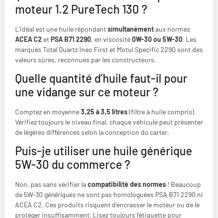
moteur 1.2 PureTech 130 ?
L’idéal est une huile répondant
simultanément
aux normes
ACEA C2
et
PSA B71 2290
, en viscosité
0W-30 ou 5W-30
. Les
marques Total Quartz Ineo First et Motul Specific 2290 sont des
valeurs sûres, reconnues par les constructeurs.
Quelle quantité d’huile faut-il pour
une vidange sur ce moteur ?
Comptez en moyenne
3,25 à 3,5 litres
(filtre à huile compris).
Vérifiez toujours le niveau final, chaque véhicule peut présenter
de légères différences selon la conception du carter.
Puis-je utiliser une huile générique
5W-30 du commerce ?
Non, pas sans vérifier la
compatibilité des normes
! Beaucoup
de 5W-30
génériques
ne sont pas homologuées PSA B71 2290 ni
ACEA C2. Ces produits risquent d’encrasser le moteur ou de le
protéger insuffisamment. Lisez toujours l’étiquette pour