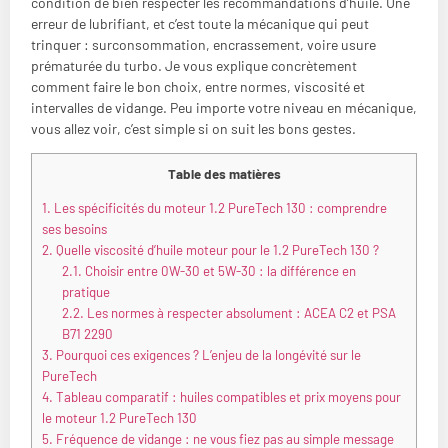
condition de bien respecter les recommandations d’huile. Une
erreur de lubrifiant, et c’est toute la mécanique qui peut
trinquer : surconsommation, encrassement, voire usure
prématurée du turbo. Je vous explique concrètement
comment faire le bon choix, entre normes, viscosité et
intervalles de vidange. Peu importe votre niveau en mécanique,
vous allez voir, c’est simple si on suit les bons gestes.
Table des matières
1.
Les spécificités du moteur 1.2 PureTech 130 : comprendre
ses besoins
2.
Quelle viscosité d’huile moteur pour le 1.2 PureTech 130 ?
2.1.
Choisir entre 0W-30 et 5W-30 : la différence en
pratique
2.2.
Les normes à respecter absolument : ACEA C2 et PSA
B71 2290
3.
Pourquoi ces exigences ? L’enjeu de la longévité sur le
PureTech
4.
Tableau comparatif : huiles compatibles et prix moyens pour
le moteur 1.2 PureTech 130
5.
Fréquence de vidange : ne vous fiez pas au simple message