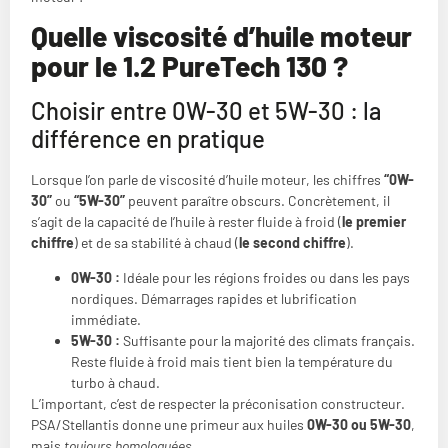
Quelle viscosité d’huile moteur
pour le 1.2 PureTech 130 ?
Choisir entre 0W-30 et 5W-30 : la
différence en pratique
Lorsque l’on parle de viscosité d’huile moteur, les chiffres
“0W-
30”
ou
“5W-30”
peuvent paraître obscurs. Concrètement, il
s’agit de la capacité de l’huile à rester fluide à froid (
le premier
chiffre
) et de sa stabilité à chaud (
le second chiffre
).
0W-30 :
Idéale pour les régions froides ou dans les pays
nordiques. Démarrages rapides et lubrification
immédiate.
5W-30 :
Suffisante pour la majorité des climats français.
Reste fluide à froid mais tient bien la température du
turbo à chaud.
L’important, c’est de respecter la préconisation constructeur.
PSA/Stellantis donne une primeur aux huiles
0W-30 ou 5W-30
,
mais
toujours homologuées
.