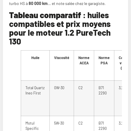
turbo HS à
80 000 km
… et note salée chez le garagiste.
Tableau comparatif
: huiles
compatibles et prix moyens
pour le moteur 1.2 PureTech
130
Huile
Viscosité
Norme
Norme
Capaci
ACEA
PSA
vidang
(litres
Total Quartz
0W-30
C2
B71
3,25 à 3
Ineo First
2290
Motul
5W-30
C2
B71
3,25 à 3
Specific
2290