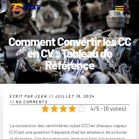
Comment Convertir les CC
en CV : Tableau de
Référence
ECRIT PAR
JEAN
//
JUILLET 19, 2024
//
NO COMMENTS
4/5 - (6 votes)
La conversion des centimètres cubes (CC) en chevaux-vapeur
(CV) est une question fréquente chez les amateurs de voitures
et de motos. Ces deux mesures, bien que liées à la puissance