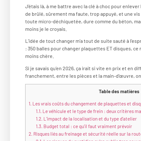
J’étais là, à me battre avec la clé à choc pour enlever
de brûlé, sûrement ma faute, trop appuyé, et une vis
toute micro-déchiquetée, dure comme du béton, mais
moins je le croyais.
L’idée de tout changer m’a tout de suite sauté à l’espr
: 350 balles pour changer plaquettes ET disques, ce n’
moins chère.
Si je savais qu’en 2026, ça irait si vite en prix et en d
franchement, entre les pièces et la main-d’œuvre, on 
Table des matières
1.
Les vrais coûts du changement de plaquettes et disq
1.1.
Le véhicule et le type de frein : deux critères m
1.2.
L’impact de la localisation et du type d’atelier
1.3.
Budget total : ce qu’il faut vraiment prévoir
2.
Risques liés au freinage et sécurité réelle sur la rout