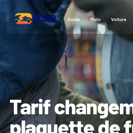
Guide
Moto
Voiture
Tarif change
plaquette de f