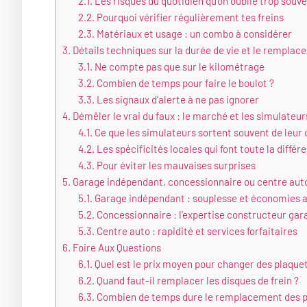
2.1.
Les risques du quotidien qu’on oublie trop souv
2.2.
Pourquoi vérifier régulièrement tes freins
2.3.
Matériaux et usage : un combo à considérer
3.
Détails techniques sur la durée de vie et le rempla
3.1.
Ne compte pas que sur le kilométrage
3.2.
Combien de temps pour faire le boulot ?
3.3.
Les signaux d’alerte à ne pas ignorer
4.
Démêler le vrai du faux : le marché et les simulateur
4.1.
Ce que les simulateurs sortent souvent de leur
4.2.
Les spécificités locales qui font toute la différ
4.3.
Pour éviter les mauvaises surprises
5.
Garage indépendant, concessionnaire ou centre auto 
5.1.
Garage indépendant : souplesse et économies 
5.2.
Concessionnaire : l’expertise constructeur gar
5.3.
Centre auto : rapidité et services forfaitaires
6.
Foire Aux Questions
6.1.
Quel est le prix moyen pour changer des plaquet
6.2.
Quand faut-il remplacer les disques de frein ?
6.3.
Combien de temps dure le remplacement des pl