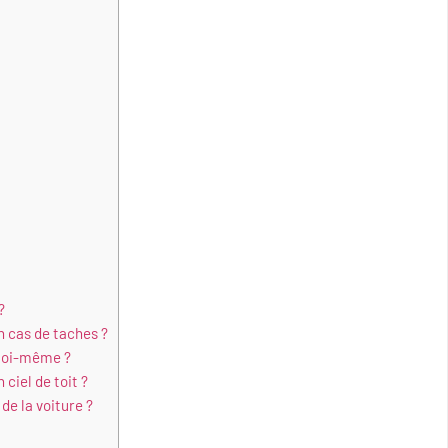
?
n cas de taches ?
 moi-même ?
ciel de toit ?
 de la voiture ?