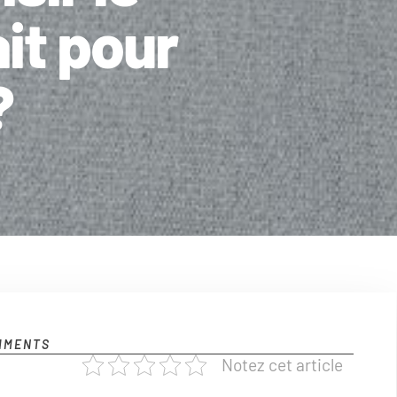
it pour
?
MMENTS
Notez cet article