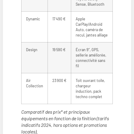
Sense, Bluetooth
Dynamic
17 490 €
Apple
CarPlay/Android
Auto, caméra de
recul, jantes alliage
Design
19 590 €
Écran 9’’, GPS,
sellerie améliorée,
connectivité sans
fil
Air
23 900 €
Toit ouvrant toile,
Collection
chargeur
induction, pack
techno complet
Comparatif des prix* et principaux
équipements en fonction de la finition (tarifs
indicatifs 2024, hors options et promotions
locales).