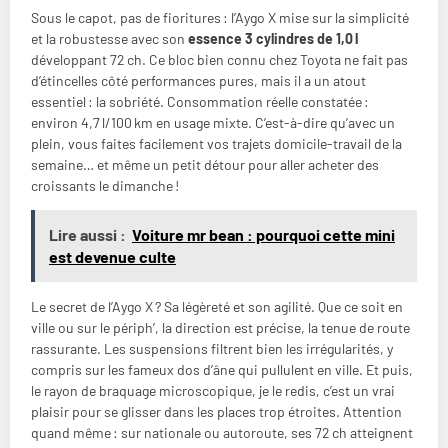
Sous le capot, pas de fioritures : l’Aygo X mise sur la simplicité
et la robustesse avec son
essence 3 cylindres de 1,0 l
développant 72 ch. Ce bloc bien connu chez Toyota ne fait pas
d’étincelles côté performances pures, mais il a un atout
essentiel : la sobriété. Consommation réelle constatée :
environ 4,7 l/100 km en usage mixte. C’est-à-dire qu’avec un
plein, vous faites facilement vos trajets domicile-travail de la
semaine… et même un petit détour pour aller acheter des
croissants le dimanche !
Lire aussi :
Voiture mr bean : pourquoi cette mini
est devenue culte
Le secret de l’Aygo X ? Sa légèreté et son agilité. Que ce soit en
ville ou sur le périph’, la direction est précise, la tenue de route
rassurante. Les suspensions filtrent bien les irrégularités, y
compris sur les fameux dos d’âne qui pullulent en ville. Et puis,
le rayon de braquage microscopique, je le redis, c’est un vrai
plaisir pour se glisser dans les places trop étroites. Attention
quand même : sur nationale ou autoroute, ses 72 ch atteignent