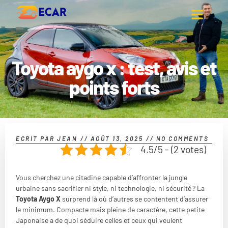
Toyota aygo x : test, avis et
points forts
ECRIT PAR
JEAN
//
AOÛT 13, 2025
//
NO COMMENTS
4.5/5 - (2 votes)
Vous cherchez une citadine capable d’affronter la jungle
urbaine sans sacrifier ni style, ni technologie, ni sécurité ? La
Toyota Aygo X
surprend là où d’autres se contentent d’assurer
le minimum. Compacte mais pleine de caractère, cette petite
Japonaise a de quoi séduire celles et ceux qui veulent