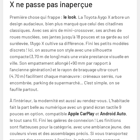
X ne passe pas inaperçue
Première chose qui frappe :
le look
. La Toyota Aygo X arbore un
design audacieux, bien plus marqué que celui des citadines
classiques. Avec ses airs de mini-crossover, ses arches de
roues musclées, ses jantes jusqu’à 18 pouces et sa garde au sol
surélevée, l’Aygo X cultive sa différence. Fini les petits modèles
discrets ! Ici, on assume son style avec une silhouette
compacte (3,70 m de long) mais une vraie prestance visuelle en
ville. Son empattement allongé (+90 mm par rapport à
l’ancienne génération) et le rayon de braquage ultra-court
(4,70 m) facilitent chaque manœuvre : créneaux serrés, rue
encombrée, parking de supermarché… C’est simple, on se
faufile partout.
À l’intérieur, la modernité est aussi au rendez-vous. L’habitacle
fait la part belle au numérique avec un grand écran tactile 9
pouces en option, compatible
Apple CarPlay
et
Android Auto
,
le tout sans fil. Fini les galères de connexion ! Les finitions
sont flatteuses pour la catégorie, avec une ambiance jeune, des
couleurs vives et des assemblages précis. Si vous transportez
souvent des passagers à l’arrière, le gabarit reste compact,