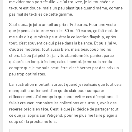
me vider mon portefeuille. Je l’ai trouvée, je l’ai touchée : la
texture est douce, mais un peu plastique quand même, comme
pas mal de textiles de cette gamme.
Sauf que… je jette un œil au prix : 140 euros. Pour une veste
que je pensais tourner vers les 80 ou 90 euros, ça fait mal. Je
me suis dit que c’était peut-être la collection flagship, après
tout, c’est souvent ce qui pèse dans la balance. Et puis j’ai vu
d’autres modèles, tout aussi bien, mais beaucoup moins
chers. Là où j’ai pêché : j’ai vite abandonné le panier, parce
qu’après un long, très long calcul mental, je me suis rendu
compte que je me suis peut-être laissé berner par des prix un
peu trop optimistes.
La frustration montait, surtout quand je réalisais que tout cela
manquait cruellement d’un guide clair pour comparer
efficacement. J’ai compris que pour éviter ces déceptions, il
fallait creuser, connaître les collections et surtout, avoir des
repères précis en tête. C’est là que j’ai décidé de partager tout
ce que j’ai appris sur Vetigend, pour ne plus me faire piéger à
coup sûr la prochaine fois.