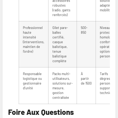
accessoires
solutions
robustes
adaptées à l
(radio, gants
mobilité
renforcés)
Professionnel
Gilet pare-
500-
Niveau de
haute
balles
850
protection
intensité
certifié,
homologué,
(interventions,
casque
confort
maintien de
balistique,
opérationnel
l’ordre)
tenue
options de
balistique
personnalisa
complète
Responsable
Packs multi-
À
Tarifs
logistique ou
utilisateurs,
partir
dégressifs, s
gestionnaire
solutions sur-
de 1500
personnalisé
d’unité
mesure,
support
gestion
technique d
centralisée
Foire Aux Questions