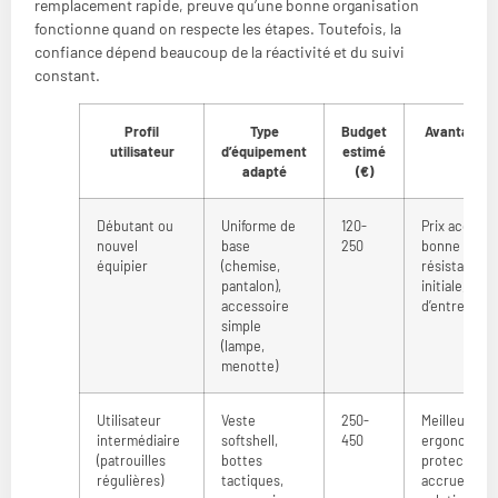
remplacement rapide, preuve qu’une bonne organisation
fonctionne quand on respecte les étapes. Toutefois, la
confiance dépend beaucoup de la réactivité et du suivi
constant.
Profil
Type
Budget
Avantages 
utilisateur
d’équipement
estimé
adapté
(€)
Débutant ou
Uniforme de
120-
Prix accessi
nouvel
base
250
bonne
équipier
(chemise,
résistance
pantalon),
initiale, facil
accessoire
d’entretien
simple
(lampe,
menotte)
Utilisateur
Veste
250-
Meilleure
intermédiaire
softshell,
450
ergonomie,
(patrouilles
bottes
protection
régulières)
tactiques,
accrue,