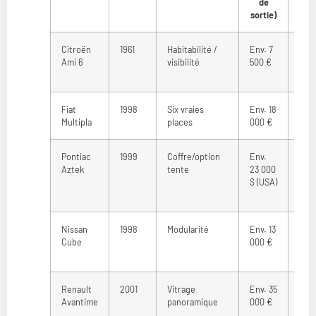
de
sortie)
Citroën
1961
Habitabilité /
Env. 7
8 00
Ami 6
visibilité
500 €
000
Fiat
1998
Six vraies
Env. 18
2 0
Multipla
places
000 €
€
Pontiac
1999
Coffre/option
Env.
3 00
Aztek
tente
23 000
€
$ (USA)
Nissan
1998
Modularité
Env. 13
5 0
Cube
000 €
€
Renault
2001
Vitrage
Env. 35
8 00
Avantime
panoramique
000 €
000