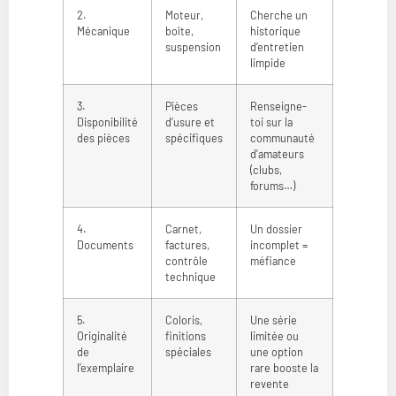
2.
Moteur,
Cherche un
Mécanique
boîte,
historique
suspension
d’entretien
limpide
3.
Pièces
Renseigne-
Disponibilité
d’usure et
toi sur la
des pièces
spécifiques
communauté
d’amateurs
(clubs,
forums…)
4.
Carnet,
Un dossier
Documents
factures,
incomplet =
contrôle
méfiance
technique
5.
Coloris,
Une série
Originalité
finitions
limitée ou
de
spéciales
une option
l’exemplaire
rare booste la
revente