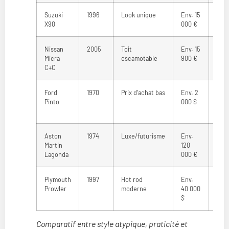
Suzuki
1996
Look unique
Env. 15
3 50
X90
000 €
€
Nissan
2005
Toit
Env. 15
2 0
Micra
escamotable
900 €
€
C+C
Ford
1970
Prix d’achat bas
Env. 2
Inc
Pinto
000 $
(col
US)
Aston
1974
Luxe/futurisme
Env.
80 
Martin
120
000
Lagonda
000 €
Plymouth
1997
Hot rod
Env.
25 
Prowler
moderne
40 000
000
$
Comparatif entre style atypique, praticité et