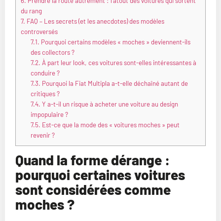
6.
Prendre la route autrement : l’atout des voitures qui sortent
du rang
7.
FAQ – Les secrets (et les anecdotes) des modèles
controversés
7.1.
Pourquoi certains modèles « moches » deviennent-ils
des collectors ?
7.2.
À part leur look, ces voitures sont-elles intéressantes à
conduire ?
7.3.
Pourquoi la Fiat Multipla a-t-elle déchaîné autant de
critiques ?
7.4.
Y a-t-il un risque à acheter une voiture au design
impopulaire ?
7.5.
Est-ce que la mode des « voitures moches » peut
revenir ?
Quand la forme dérange :
pourquoi certaines voitures
sont considérées comme
moches ?