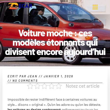
Voiture moche : ces
modèles étonnants qui
divisent encore aujourd’hui
ECRIT PAR
JEAN
//
JANVIER 1, 2026
//
NO COMMENTS
Notez cet article
Impossible de rester indifférent face à certaines voitures au
style… disons « original ». Qu’on les adore ou qu’on les déteste,
les voitures au design controversé
enflamment toujours les