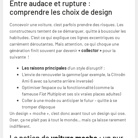
Entre audace et rupture :
comprendre les choix de design
Concevoir une voiture, c’est parfois prendre des risques. Les
constructeurs tentent de se démarquer, quitte à bousculer les
habitudes. C’est ce qui explique ces lignes excentriques ou
carrément déroutantes. Mais attention, ce qui choque une
génération finit souvent par devenir
« collector »
pour la
suivante !
Les raisons principales
d’un style disruptif :
L’envie de renouveler la gamme (par exemple, la Citroën
Ami 6 avec sa lunette arrière inversée)
Optimiser l’espace ou la fonctionnalité (comme la
fameuse
Fiat Multipla
et ses six vraies places adultes)
Coller à une mode ou anticiper le futur – quitte à se
tromper d’époque
Un design « moche », c’est donc avant tout un design qui ose.
Oser, ça ne plait pas à tout le monde… mais ça laisse rarement
indifférent.
La notion de
voiture moche
: un pur