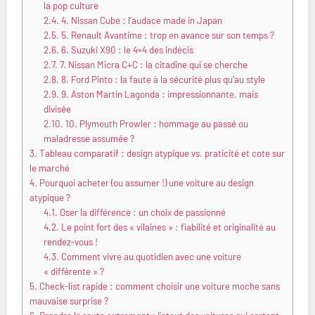
la pop culture
2.4.
4. Nissan Cube : l’audace made in Japan
2.5.
5. Renault Avantime : trop en avance sur son temps ?
2.6.
6. Suzuki X90 : le 4×4 des indécis
2.7.
7. Nissan Micra C+C : la citadine qui se cherche
2.8.
8. Ford Pinto : la faute à la sécurité plus qu’au style
2.9.
9. Aston Martin Lagonda : impressionnante, mais
divisée
2.10.
10. Plymouth Prowler : hommage au passé ou
maladresse assumée ?
3.
Tableau comparatif : design atypique vs. praticité et cote sur
le marché
4.
Pourquoi acheter (ou assumer !) une voiture au design
atypique ?
4.1.
Oser la différence : un choix de passionné
4.2.
Le point fort des « vilaines » : fiabilité et originalité au
rendez-vous !
4.3.
Comment vivre au quotidien avec une voiture
« différente » ?
5.
Check-list rapide : comment choisir une voiture moche sans
mauvaise surprise ?