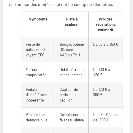
surtout sur des modèles qui ont beaucoup de kilomètres.
Symptôme
Piste à
Prix des
explorer
réparations
estimatif
Perte de
Bougie/bobine
De 60 € à 350 €
puissance &
HS, capteur
voyant EPC
AAC ou PMH
Moteur se
Débitmètre ou
De 100 € à
coupe/ratés
sonde lambda
450 €
Pédale
Capteur de
De 120 € à
d’accélérateur
pédale ou
300 €
inopérante
papillon
Véhicule ne
Calculateur ou
De 250 € à plus
démarre plus
faisceau abîmé
de 1000 €