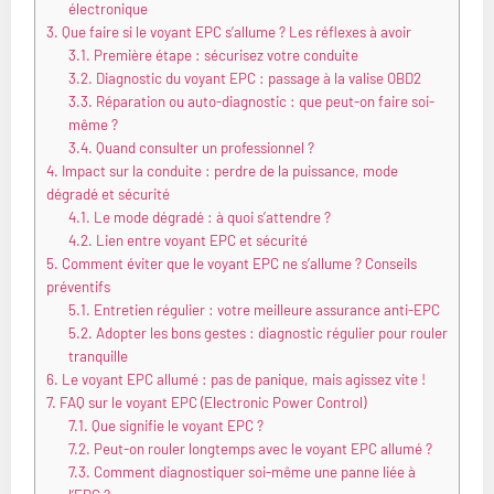
électronique
3.
Que faire si le voyant EPC s’allume ? Les réflexes à avoir
3.1.
Première étape : sécurisez votre conduite
3.2.
Diagnostic du voyant EPC : passage à la valise OBD2
3.3.
Réparation ou auto-diagnostic : que peut-on faire soi-
même ?
3.4.
Quand consulter un professionnel ?
4.
Impact sur la conduite : perdre de la puissance, mode
dégradé et sécurité
4.1.
Le mode dégradé : à quoi s’attendre ?
4.2.
Lien entre voyant EPC et sécurité
5.
Comment éviter que le voyant EPC ne s’allume ? Conseils
préventifs
5.1.
Entretien régulier : votre meilleure assurance anti-EPC
5.2.
Adopter les bons gestes : diagnostic régulier pour rouler
tranquille
6.
Le voyant EPC allumé : pas de panique, mais agissez vite !
7.
FAQ sur le voyant EPC (Electronic Power Control)
7.1.
Que signifie le voyant EPC ?
7.2.
Peut-on rouler longtemps avec le voyant EPC allumé ?
7.3.
Comment diagnostiquer soi-même une panne liée à