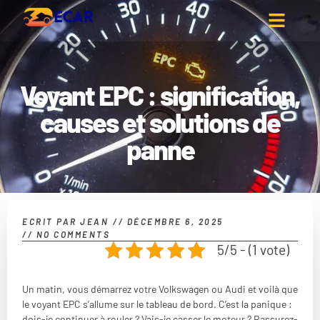
Voyant EPC : signification,
causes et solutions de
panne
ECRIT PAR
JEAN
//
DÉCEMBRE 6, 2025
//
NO COMMENTS
5/5 - (1 vote)
Un matin, vous démarrez votre Volkswagen ou Audi et voilà que
le voyant EPC s’allume sur le tableau de bord. C’est la panique :
dois-je continuer à rouler ? Vais-je casser le moteur ? Rassurez-