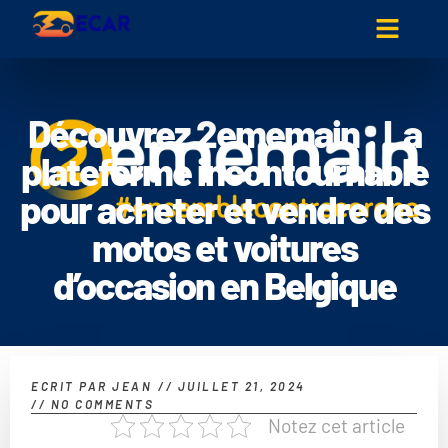
Découvrez 2ememain : La
plateforme incontournable
pour acheter et vendre des
motos et voitures
d’occasion en Belgique
ECRIT PAR
JEAN
//
JUILLET 21, 2024
//
NO COMMENTS
Notez cet article