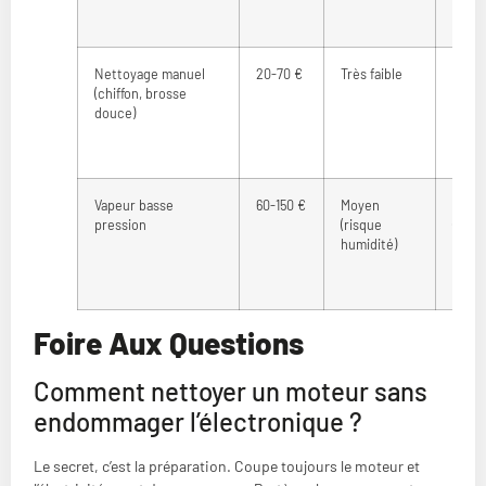
Nettoyage manuel
20-70 €
Très faible
Moye
(chiffon, brosse
douce)
Vapeur basse
60-150 €
Moyen
Bonn
pression
(risque
(hors
humidité)
épais
Foire Aux Questions
Comment nettoyer un moteur sans
endommager l’électronique ?
Le secret, c’est la préparation. Coupe toujours le moteur et