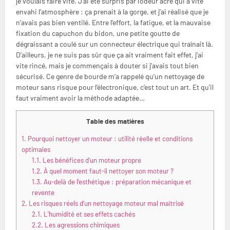
je voulais faire vite. J’ai été surpris par l’odeur âcre qui a vite
envahi l’atmosphère : ça prenait à la gorge, et j’ai réalisé que je
n’avais pas bien ventilé. Entre l’effort, la fatigue, et la mauvaise
fixation du capuchon du bidon, une petite goutte de
dégraissant a coulé sur un connecteur électrique qui traînait là.
D’ailleurs, je ne suis pas sûr que ça ait vraiment fait effet, j’ai
vite rincé, mais je commençais à douter si j’avais tout bien
sécurisé. Ce genre de bourde m’a rappelé qu’un nettoyage de
moteur sans risque pour l’électronique, c’est tout un art. Et qu’il
faut vraiment avoir la méthode adaptée…
Table des matières
1.
Pourquoi nettoyer un moteur : utilité réelle et conditions
optimales
1.1.
Les bénéfices d’un moteur propre
1.2.
À quel moment faut-il nettoyer son moteur ?
1.3.
Au-delà de l’esthétique : préparation mécanique et
revente
2.
Les risques réels d’un nettoyage moteur mal maîtrisé
2.1.
L’humidité et ses effets cachés
2.2.
Les agressions chimiques