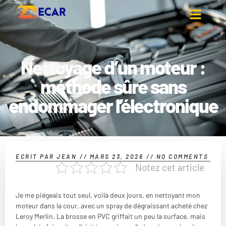
Nettoyage d’un moteur :
méthode sûre sans
endommager l’électronique
ECRIT PAR
JEAN
//
MARS 23, 2026
//
NO COMMENTS
Notez cet article
Je me piégeais tout seul, voilà deux jours, en nettoyant mon
moteur dans la cour, avec un spray de dégraissant acheté chez
Leroy Merlin. La brosse en PVC griffait un peu la surface, mais