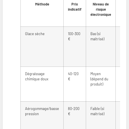
Méthode
Prix
Niveau de
Effic
indicatif
risque
s
électronique
sal
ten
Glace sèche
100-300
Bas (si
Excel
€
maîtrisé)
Dégraissage
40-120
Moyen
Bonn
chimique doux
€
(dépend du
produit)
Aérogommage/basse
80-200
Faible (si
Bonn
pression
€
maîtrisé)
très
bonn