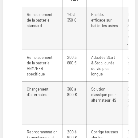
Remplacement
150 à
Rapide,
Incom
de la batterie
350 €
efficace sur
avec S
standard
batteries usées
Stop,
masqu
probl
jacen
Remplacement
200 à
Adaptée Start
Coût p
de la batterie
600 €
& Stop, durée
parfoi
AGM/EFB
de vie plus
repro
spécifique
longue
néces
Changement
300 à
Solution
Coût 
d’alternateur
800 €
classique pour
élevé,
alternateur HS
probl
élect
Reprogrammation
200 à
Corrige fausses
Délai 
/ remplacement
800 €
alertes,
outils