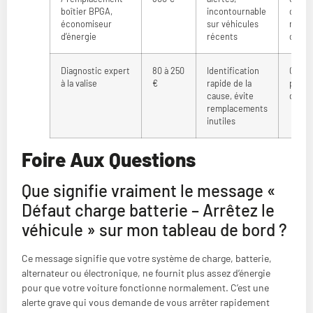
boîtier BPGA,
incontournable
const
économiseur
sur véhicules
néces
d’énergie
récents
coût 
Diagnostic expert
80 à 250
Identification
Coût 
à la valise
€
rapide de la
parfoi
cause, évite
des r
remplacements
inutiles
Foire Aux Questions
Que signifie vraiment le message «
Défaut charge batterie – Arrêtez le
véhicule » sur mon tableau de bord ?
Ce message signifie que votre système de charge, batterie,
alternateur ou électronique, ne fournit plus assez d’énergie
pour que votre voiture fonctionne normalement. C’est une
alerte grave qui vous demande de vous arrêter rapidement