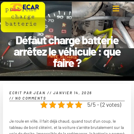
Défaut charge batterie
arrêtez le véhicule : que
faire ?
ECRIT PAR
JEAN
//
JANVIER 14, 2026
//
NO COMMENTS
5/5 - (2 votes)
Je roule en ville, il fait déjà chaud, quand tout d’un coup, le
tableau de bord s’éteint, et la voiture s’arrête brutalement sur la
voie de droite. Impossible de la redémarrer, la batterie a pompé