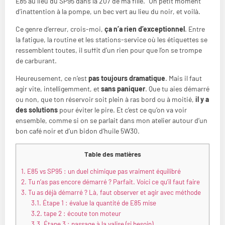
E85 au lieu du SP95 dans la 207 de ma fille.” Un petit moment
d’inattention à la pompe, un bec vert au lieu du noir, et voilà.
Ce genre d’erreur, crois-moi,
ça n’a rien d’exceptionnel
. Entre
la fatigue, la routine et les stations-service où les étiquettes se
ressemblent toutes, il suffit d’un rien pour que l’on se trompe
de carburant.
Heureusement, ce n’est
pas toujours dramatique
. Mais il faut
agir vite, intelligemment, et
sans paniquer
. Que tu aies démarré
ou non, que ton réservoir soit plein à ras bord ou à moitié,
il y a
des solutions
pour éviter le pire. Et c’est ce qu’on va voir
ensemble, comme si on se parlait dans mon atelier autour d’un
bon café noir et d’un bidon d’huile 5W30.
Table des matières
1.
E85 vs SP95 : un duel chimique pas vraiment équilibré
2.
Tu n’as pas encore démarré ? Parfait. Voici ce qu’il faut faire
3.
Tu as déjà démarré ? Là, faut observer et agir avec méthode
3.1.
Étape 1 : évalue la quantité de E85 mise
3.2.
tape 2 : écoute ton moteur
3.3.
Étape 3 : passage à la valise (si besoin)