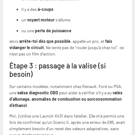
il y a des
à-coups
un
voyant moteur
s’allume
ou une
perte de puissance
alors
arrête-toi dès que possible
, appelle un pro, et
fais
vidanger le circuit
. Ne tente pas de “rouler jusqu’à chez toi”, ce
n’est pas un film d’action.
Étape 3 : passage à la valise (si
besoin)
Sur certains modèles, notamment chez Renault, Ford ou PSA,
une
valise diagnostic OBD
peut aider à vérifier s’il y a eu
ratés
d’allumage, anomalies de combustion ou surconsommation
d’éthanol
.
Moi, j’utilise une Launch X431 dans l’atelier. Elle m’a permis une
fois de confirmer qu’un Scenic II, après une erreur de E85, avait
simplement besoin d’un reset des valeurs adaptatives, sans
aucun dégât mécanique.