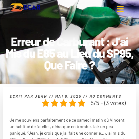
Erreur de Carburant : J’ai
Mis du E85 au Lieu du SP95,
Que Faire ?
ECRIT PAR
JEAN
//
MAI 6, 2025
//
NO COMMENTS
5/5 - (3 votes)
Je me souviens parfaitement de ce samedi matin où Vincent,
un habitué de l’atelier, débarque en trombe, l’air un peu
paniqué. “Jean, je crois que j’ai fait une connerie… J’ai mis du