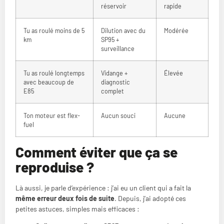
réservoir
rapide
Tu as roulé moins de 5
Dilution avec du
Modérée
km
SP95 +
surveillance
Tu as roulé longtemps
Vidange +
Élevée
avec beaucoup de
diagnostic
E85
complet
Ton moteur est flex-
Aucun souci
Aucune
fuel
Comment éviter que ça se
reproduise ?
Là aussi, je parle d’expérience : j’ai eu un client qui a fait la
même erreur deux fois de suite
. Depuis, j’ai adopté ces
petites astuces, simples mais efficaces :