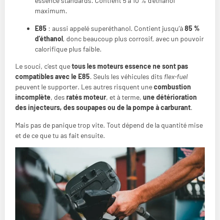
essence standards. Contient 5 à 10 % d’éthanol
maximum.
E85
: aussi appelé superéthanol. Contient jusqu’à
85 %
d’éthanol
, donc beaucoup plus corrosif, avec un pouvoir
calorifique plus faible.
Le souci, c’est que
tous les moteurs essence ne sont pas
compatibles avec le E85
. Seuls les véhicules dits
flex-fuel
peuvent le supporter. Les autres risquent une
combustion
incomplète
, des
ratés moteur
, et à terme,
une détérioration
des injecteurs, des soupapes ou de la pompe à carburant
.
Mais pas de panique trop vite. Tout dépend de la quantité mise
et de ce que tu as fait ensuite.