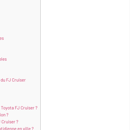
es
bles
 du FJ Cruiser
 Toyota FJ Cruiser ?
ion ?
 Cruiser ?
tidienne en ville ?