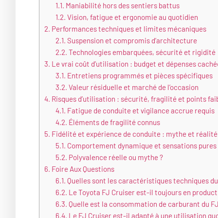
1.1.
Maniabilité hors des sentiers battus
1.2.
Vision, fatigue et ergonomie au quotidien
2.
Performances techniques et limites mécaniques
2.1.
Suspension et compromis d’architecture
2.2.
Technologies embarquées, sécurité et rigidité
3.
Le vrai coût d’utilisation : budget et dépenses caché
3.1.
Entretiens programmés et pièces spécifiques
3.2.
Valeur résiduelle et marché de l’occasion
4.
Risques d’utilisation : sécurité, fragilité et points fai
4.1.
Fatigue de conduite et vigilance accrue requis
4.2.
Éléments de fragilité connus
5.
Fidélité et expérience de conduite : mythe et réalité
5.1.
Comportement dynamique et sensations pures
5.2.
Polyvalence réelle ou mythe ?
6.
Foire Aux Questions
6.1.
Quelles sont les caractéristiques techniques du
6.2.
Le Toyota FJ Cruiser est-il toujours en product
6.3.
Quelle est la consommation de carburant du FJ
6.4.
Le FJ Cruiser est-il adapté à une utilisation quo