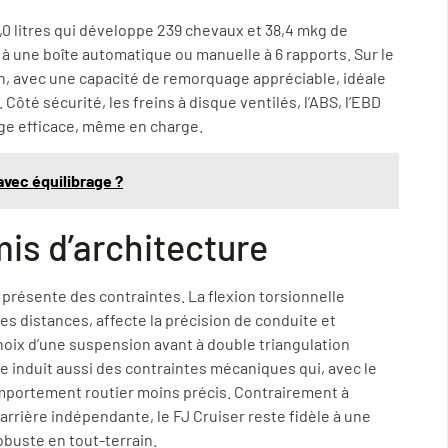
,0 litres qui développe 239 chevaux et 38,4 mkg de
t à une boîte automatique ou manuelle à 6 rapports. Sur le
on, avec une capacité de remorquage appréciable, idéale
 Côté sécurité, les freins à disque ventilés, l’ABS, l’EBD
age efficace, même en charge.
vec équilibrage ?
is d’architecture
s présente des contraintes. La flexion torsionnelle
s distances, affecte la précision de conduite et
hoix d’une suspension avant à double triangulation
le induit aussi des contraintes mécaniques qui, avec le
omportement routier moins précis. Contrairement à
rrière indépendante, le FJ Cruiser reste fidèle à une
buste en tout-terrain.