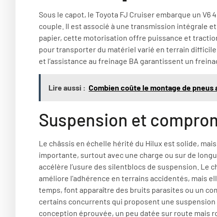
Sous le capot, le Toyota FJ Cruiser embarque un V6 4
couple. Il est associé à une transmission intégrale e
papier, cette motorisation offre puissance et tracti
pour transporter du matériel varié en terrain difficile.
et l’assistance au freinage BA garantissent un frein
Lire aussi :
Combien coûte le montage de pneus a
Suspension et comprom
Le châssis en échelle hérité du Hilux est solide, mai
importante, surtout avec une charge ou sur de longue
accélère l’usure des silentblocs de suspension. Le c
améliore l’adhérence en terrains accidentés, mais el
temps, font apparaître des bruits parasites ou un c
certains concurrents qui proposent une suspension a
conception éprouvée, un peu datée sur route mais ro