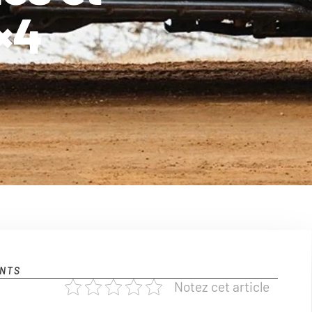
×4
NTS
Notez cet article