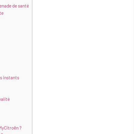
menade de santé
te
s instants
alité
 MyCitroën ?