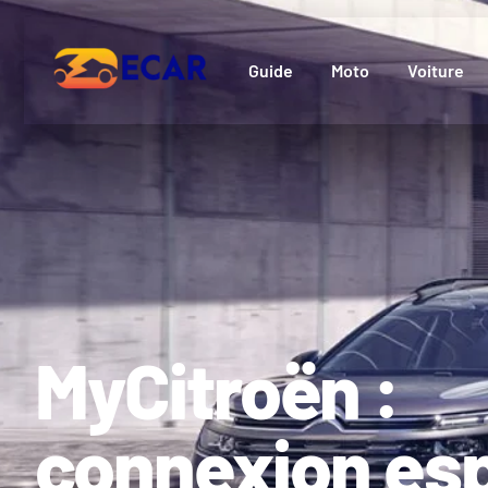
Guide
Moto
Voiture
MyCitroën :
connexion es