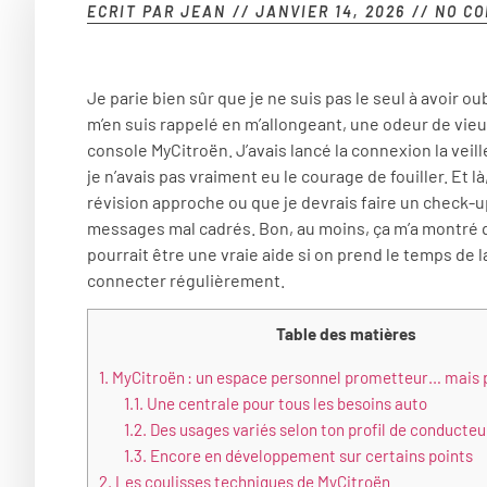
ECRIT PAR
JEAN
//
JANVIER 14, 2026
//
NO CO
Je parie bien sûr que je ne suis pas le seul à avoir ou
m’en suis rappelé en m’allongeant, une odeur de vieu
console MyCitroën. J’avais lancé la connexion la veille
je n’avais pas vraiment eu le courage de fouiller. Et là
révision approche ou que je devrais faire un check-
messages mal cadrés. Bon, au moins, ça m’a montré qu
pourrait être une vraie aide si on prend le temps de l
connecter régulièrement.
Table des matières
1.
MyCitroën : un espace personnel prometteur… mais p
1.1.
Une centrale pour tous les besoins auto
1.2.
Des usages variés selon ton profil de conducteu
1.3.
Encore en développement sur certains points
2.
Les coulisses techniques de MyCitroën