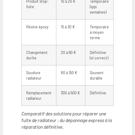
Produit stop-
10 à 20 €
Temporaire
fuite
(qqs
semaines)
Résine époxy
15 à 30 €
Temporaire
à moyen
terme
Changement
20 à 60 €
Définitive
durite
(si correct)
Soudure
80 à 150 €
Souvent
radiateur
durable
Remplacement
300 à 500 €
Définitive
radiateur
Comparatif des solutions pour réparer une
fuite de radiateur : du dépannage express à la
réparation définitive.