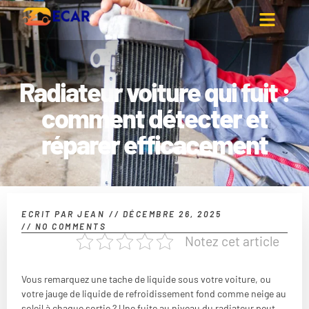
Radiateur voiture qui fuit :
comment détecter et
réparer efficacement
ECRIT PAR
JEAN
//
DÉCEMBRE 26, 2025
//
NO COMMENTS
Notez cet article
Vous remarquez une tache de liquide sous votre voiture, ou
votre jauge de liquide de refroidissement fond comme neige au
soleil à chaque sortie ? Une fuite au niveau du radiateur peut