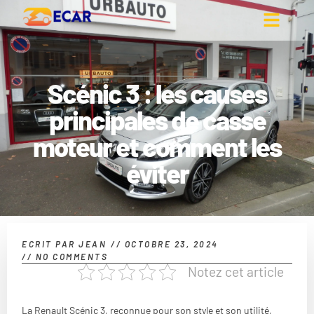
Scénic 3 : les causes
principales de casse
moteur et comment les
éviter
ECRIT PAR
JEAN
//
OCTOBRE 23, 2024
//
NO COMMENTS
Notez cet article
La Renault Scénic 3, reconnue pour son style et son utilité,