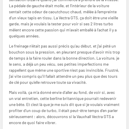
La pédale de gauche était molle, et l’intérieur de la voiture
sentait cette odeur de caoutchouc chaud, mêlée à l’empreinte
d’un vieux tapis en tissu. La Vectra GTS, ça doit être une vieille
garde, mais je voulais la tester pour voir si ses 2 litres turbo
mêlent encore cette passion qui m’avait emballé à l’achat il y a
quelques années.
Le freinage n’était pas aussi précis qu’au début, et j’ai pété un
bouchon sous la pression, en pleurant presque d’avoir mis trop
de temps à la faire rouler dans la bonne direction. La voiture, je
le sens, a déjà un peu vécu, ses petites imperfections me
rappellent que même une sportive n’est pas invincible. Frustré,
j’ai vite compris qu’il fallait attendre un peu plus que des tours
de clé pour qu’elle retrouve toute sa vivacité.
Mais voilà, ça m’a donné envie d’aller au fond, de voir si, avec
un vrai entretien, cette berline britannique pourrait redevenir
une bête. Et c’est là que je me suis dit que si je voulais vraiment
profiter d’un coup de turbo, il était peut-être temps d’en parler
sérieusement : alors, découvrons si la Vauxhall Vectra GTS a
encore de quoi faire vibrer.