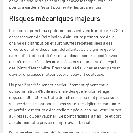
conduite risque de se compliquer avec le temps. Voici les
points à garder à l’esprit pour éviter les gros ennuis.
Risques mécaniques majeurs
Les soucis principaux pointent souvent vers le moteur Z32SE :
encrassement de l’admission d’air, usure prématurée de la
chaîne de distribution et surchauffes répétées liées à des
circuits de refroidissement défaillants. Cela signifie que le
carnet d’entretien doit être scrupuleusement respecté, avec
des réglages précis des arbres à cames et un contrôle régulier
des joints d’étanchéité. Prendre au sérieux ces étapes permet
d’éviter une casse moteur sévère, souvent coûteuse.
Un problème fréquent et particulièrement gênant est la
consommation d’huile anormale dès que le kilométrage
dépasse 100 000 km. Cette défaillance, souvent passée sous
silence dans les annonces, nécessite une vigilance constante
et parfois le recours à des ateliers spécialisés, souvent limités
aux réseaux Opel/Vauxhall. Ce point fragilise la fiabilité et doit
absolument être pris en compte avant l’achat.
D’autres éléments périphériques comme les silentblocs, les