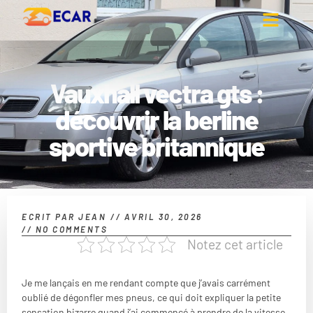
Vauxhall vectra gts :
découvrir la berline
sportive britannique
ECRIT PAR
JEAN
//
AVRIL 30, 2026
//
NO COMMENTS
Notez cet article
Je me lançais en me rendant compte que j’avais carrément
oublié de dégonfler mes pneus, ce qui doit expliquer la petite
sensation bizarre quand j’ai commencé à prendre de la vitesse.