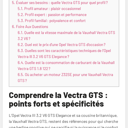
5.
Évaluer ses besoins : quelle Vectra GTS pour quel profil ?
5.1.
Profil amateur : plaisir occasionnel
5.2.
Profil expert : passion et performance
5.3.
Profil familial : polyvalence et confort
6.
Foire Aux Questions
6.1.
Quelle est la vitesse maximale de la Vauxhall Vectra GTS
3.2 V6 ?
6.2.
Quel est le prix d’une Opel Vectra GTS d’occasion ?
6.3.
Quelles sont les caractéristiques techniques de l’Opel
Vectra III 3.2 V6 GTS Elegance ?
6.4.
Quelle est la consommation de carburant de la Vauxhall
Vectra GTS 1.8 122 ?
6.5.
Où acheter un moteur Z32SE pour une Vauxhall Vectra
GTS ?
Comprendre la Vectra GTS :
points forts et spécificités
L’Opel Vectra III 3.2 V6 GTS Elegance et sa cousine britannique,
la Vauxhall Vectra GTS, restent des références pour qui cherche
une berline sportive qui ne sacrifie ni la puissance ni le confort.