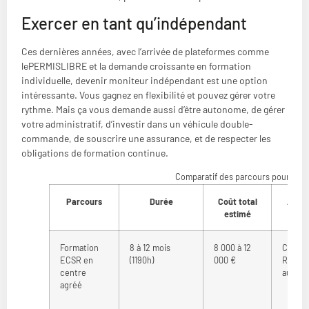
Exercer en tant qu’indépendant
Ces dernières années, avec l’arrivée de plateformes comme
lePERMISLIBRE et la demande croissante en formation
individuelle, devenir moniteur indépendant est une option
intéressante. Vous gagnez en flexibilité et pouvez gérer votre
rythme. Mais ça vous demande aussi d’être autonome, de gérer
votre administratif, d’investir dans un véhicule double-
commande, de souscrire une assurance, et de respecter les
obligations de formation continue.
Comparatif des parcours pour deve
Parcours
Durée
Coût total
Aides
estimé
Formation
8 à 12 mois
8 000 à 12
CPF, P
ECSR en
(1190h)
000 €
Région
centre
autofi
agréé