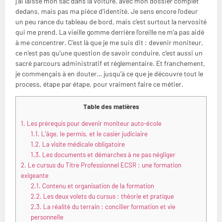
j’ai laissé mon sac dans la voiture, avec mon dossier complet
dedans, mais pas ma pièce d’identité. Je sens encore l’odeur
un peu rance du tableau de bord, mais c’est surtout la nervosité
qui me prend. La vieille gomme derrière l’oreille ne m’a pas aidé
à me concentrer. C’est là que je me suis dit : devenir moniteur,
ce n’est pas qu’une question de savoir conduire, c’est aussi un
sacré parcours administratif et réglementaire. Et franchement,
je commençais à en douter… jusqu’à ce que je découvre tout le
process, étape par étape, pour vraiment faire ce métier.
Table des matières
1.
Les prérequis pour devenir moniteur auto-école
1.1.
L’âge, le permis, et le casier judiciaire
1.2.
La visite médicale obligatoire
1.3.
Les documents et démarches à ne pas négliger
2.
Le cursus du Titre Professionnel ECSR : une formation
exigeante
2.1.
Contenu et organisation de la formation
2.2.
Les deux volets du cursus : théorie et pratique
2.3.
La réalité du terrain : concilier formation et vie
personnelle