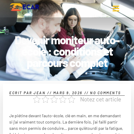
Devenir moniteur auto-
ecole : conditions et
parcours complet
ECRIT PAR
JEAN
//
MARS 9, 2026
//
NO COMMENTS
Notez cet article
Je piétine devant l’auto-école, clé en main, en me demandant
si j’ai vraiment tout compris. La dernière fois, j’ai failli partir
sans mon permis de conduire… parce qu’étourdi par la fatigue,