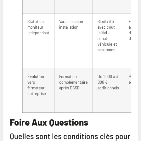
Statut de
Variable selon
Similarité
Éventu
moniteur
installation
avec coût
accom
indépendant
initial +
de cré
achat
d’entr
véhicule et
assurance
Évolution
Formation
De 1 000 à 3
Plan d
vers
complémentaire
000 €
employ
formateur
après ECSR
additionnels
entreprise
Foire Aux Questions
Quelles sont les conditions clés pour