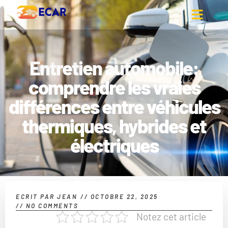
Entretien automobile:
comprendre les vraies
différences entre véhicules
thermiques, hybrides et
électriques
ECRIT PAR
JEAN
//
OCTOBRE 22, 2025
//
NO COMMENTS
Notez cet article