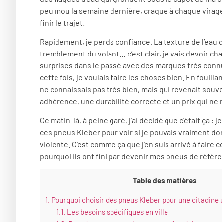
peu mou la semaine dernière, craque à chaque virage, 
finir le trajet.
Rapidement, je perds confiance. La texture de l’eau 
tremblement du volant… c’est clair, je vais devoir c
surprises dans le passé avec des marques très connue
cette fois, je voulais faire les choses bien. En fouil
ne connaissais pas très bien, mais qui revenait sou
adhérence, une durabilité correcte et un prix qui ne 
Ce matin-là, à peine garé, j’ai décidé que c’était ça : j
ces pneus Kleber pour voir si je pouvais vraiment dor
violente. C’est comme ça que j’en suis arrivé à faire c
pourquoi ils ont fini par devenir mes pneus de référ
Table des matières
1.
Pourquoi choisir des pneus Kleber pour une citadine 
1.1.
Les besoins spécifiques en ville