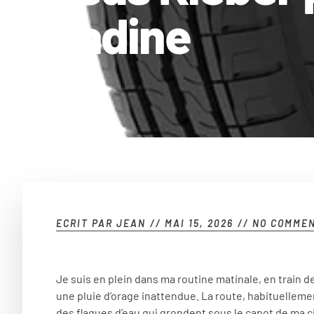
citadine
ECRIT PAR
JEAN
//
MAI 15, 2026
//
NO COMME
Je suis en plein dans ma routine matinale, en train d
une pluie d’orage inattendue. La route, habituellemen
des flaques d’eau qui grondent sous le capot de ma ci