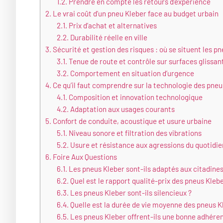
1.2.
Prendre en compte les retours d’expérience
2.
Le vrai coût d’un pneu Kleber face au budget urbain
2.1.
Prix d’achat et alternatives
2.2.
Durabilité réelle en ville
3.
Sécurité et gestion des risques : où se situent les pn
3.1.
Tenue de route et contrôle sur surfaces glissan
3.2.
Comportement en situation d’urgence
4.
Ce qu’il faut comprendre sur la technologie des pneu
4.1.
Composition et innovation technologique
4.2.
Adaptation aux usages courants
5.
Confort de conduite, acoustique et usure urbaine
5.1.
Niveau sonore et filtration des vibrations
5.2.
Usure et résistance aux agressions du quotidie
6.
Foire Aux Questions
6.1.
Les pneus Kleber sont-ils adaptés aux citadines
6.2.
Quel est le rapport qualité-prix des pneus Klebe
6.3.
Les pneus Kleber sont-ils silencieux ?
6.4.
Quelle est la durée de vie moyenne des pneus K
6.5.
Les pneus Kleber offrent-ils une bonne adhéren