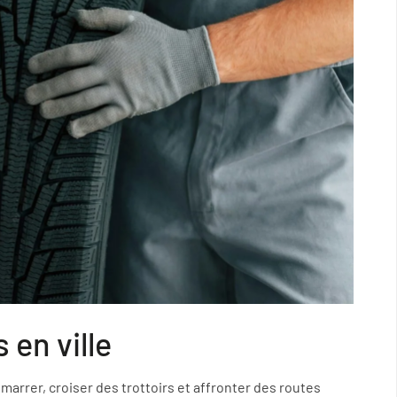
 en ville
émarrer, croiser des trottoirs et affronter des routes