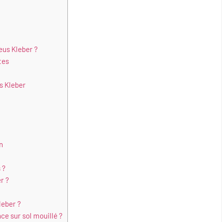
eus Kleber ?
tes
s Kleber
n
 ?
r ?
leber ?
ce sur sol mouillé ?