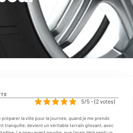
NTS
5/5 - (2 votes)
e préparer la ville pour la journée, quand je me prends
t tranquille, devient un véritable terrain glissant, avec
tadine. Le pneu avant gauche, que j’avais déjà senti un