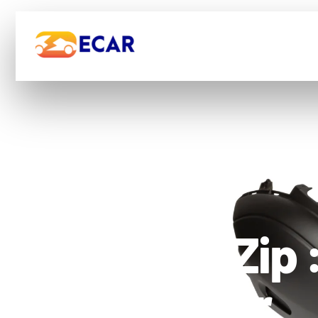
Guide
Moto
Voiture
Carenage Zip 
complet sur