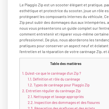
Le Piaggio Zip est un scooter élégant et pratique, par
esthétique et protectrice du scooter, joue un rôle es
protégeant les composants internes du véhicule. Cep
Zip peut subir des dommages dus aux intempéries, aux
nous vous présenterons un guide complet sur l’entre
comment entretenir et réparer vous-même certaines p
professionnel. De plus, nous aborderons les tendanc
pratiques pour conserver un aspect neuf et éclatant
l’entretien et la réparation de votre carénage Zip, et 
Table des matières
1.
Qu’est-ce que le carénage d’un Zip ?
1.1.
Définition et rôle du carénage
1.2.
Types de carénage pour Piaggio Zip
2.
Entretien régulier du carénage Zip
2.1.
Nettoyage et lavage appropriés
2.2.
Inspection des dommages et des fissures
2.3.
Réparation des éraflures et des éclats