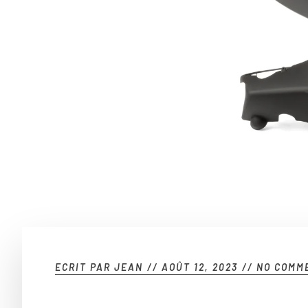
l’entretien et l
réparation
ECRIT PAR
JEAN
//
AOÛT 12, 2023
//
NO COMM