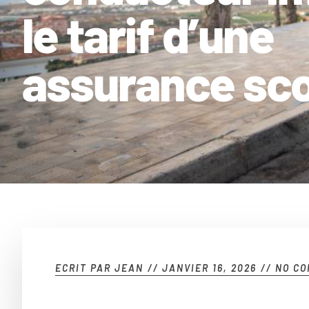
le tarif d’une
assurance sco
ECRIT PAR
JEAN
//
JANVIER 16, 2026
//
NO CO