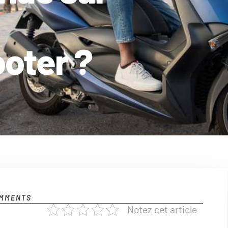
oter ?
MMENTS
Notez cet article